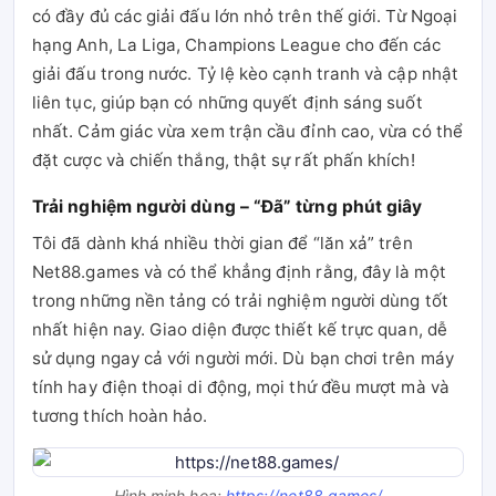
có đầy đủ các giải đấu lớn nhỏ trên thế giới. Từ Ngoại
hạng Anh, La Liga, Champions League cho đến các
giải đấu trong nước. Tỷ lệ kèo cạnh tranh và cập nhật
liên tục, giúp bạn có những quyết định sáng suốt
nhất. Cảm giác vừa xem trận cầu đỉnh cao, vừa có thể
đặt cược và chiến thắng, thật sự rất phấn khích!
Trải nghiệm người dùng – “Đã” từng phút giây
Tôi đã dành khá nhiều thời gian để “lăn xả” trên
Net88.games và có thể khẳng định rằng, đây là một
trong những nền tảng có trải nghiệm người dùng tốt
nhất hiện nay. Giao diện được thiết kế trực quan, dễ
sử dụng ngay cả với người mới. Dù bạn chơi trên máy
tính hay điện thoại di động, mọi thứ đều mượt mà và
tương thích hoàn hảo.
Hình minh hoạ:
https://net88.games/