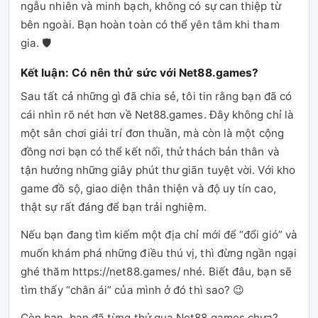
ngẫu nhiên và minh bạch, không có sự can thiệp từ
bên ngoài. Bạn hoàn toàn có thể yên tâm khi tham
gia. 🛡️
Kết luận: Có nên thử sức với Net88.games?
Sau tất cả những gì đã chia sẻ, tôi tin rằng bạn đã có
cái nhìn rõ nét hơn về Net88.games. Đây không chỉ là
một sân chơi giải trí đơn thuần, mà còn là một cộng
đồng nơi bạn có thể kết nối, thử thách bản thân và
tận hưởng những giây phút thư giãn tuyệt vời. Với kho
game đồ sộ, giao diện thân thiện và độ uy tín cao,
thật sự rất đáng để bạn trải nghiệm.
Nếu bạn đang tìm kiếm một địa chỉ mới để “đổi gió” và
muốn khám phá những điều thú vị, thì đừng ngần ngại
ghé thăm https://net88.games/ nhé. Biết đâu, bạn sẽ
tìm thấy “chân ái” của mình ở đó thì sao? 😉
Còn bạn, bạn đã từng thử qua Net88.games chưa?