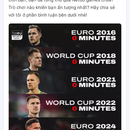
Trò chơi nào khiến bạn ấn tượng nhất? Hãy chia sẻ
với tôi ở phần bình luận bên dưới nhé!