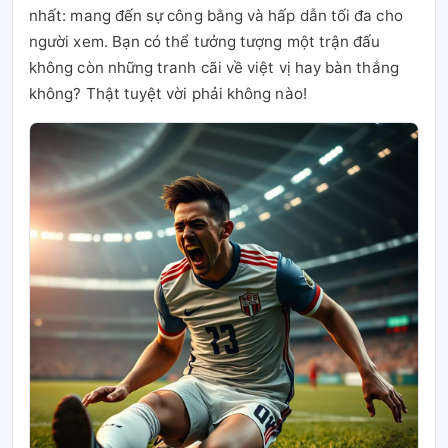
nhất: mang đến sự công bằng và hấp dẫn tối đa cho
người xem. Bạn có thể tưởng tượng một trận đấu
không còn những tranh cãi về việt vị hay bàn thắng
không? Thật tuyệt vời phải không nào!