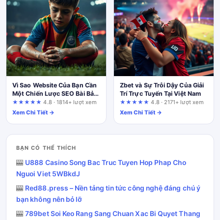
Vì Sao Website Của Bạn Cần
Zbet và Sự Trỗi Dậy Của Giải
Một Chiến Lược SEO Bài Bản
Trí Trực Tuyến Tại Việt Nam
Ngay Hôm Nay?
★★★★★
4.8 · 1814+ lượt xem
★★★★★
4.8 · 2171+ lượt xem
Xem Chi Tiết →
Xem Chi Tiết →
BẠN CÓ THỂ THÍCH
🎰
U888 Casino Song Bac Truc Tuyen Hop Phap Cho
Nguoi Viet 5WBkdJ
🎰
Red88.press – Nền tảng tin tức công nghệ đáng chú ý
bạn không nên bỏ lỡ
🎰
789bet Soi Keo Rang Sang Chuan Xac Bi Quyet Thang