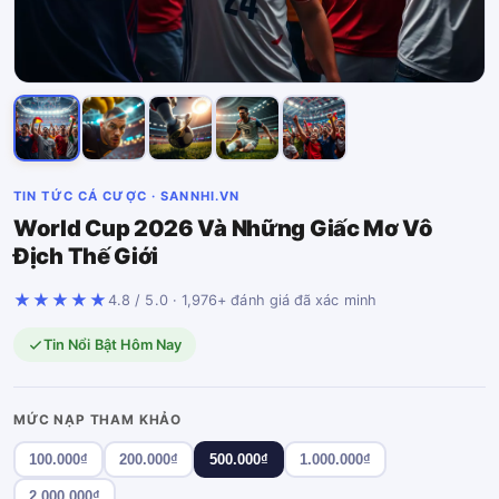
TIN TỨC CÁ CƯỢC · SANNHI.VN
World Cup 2026 Và Những Giấc Mơ Vô
Địch Thế Giới
★★★★★
4.8 / 5.0 · 1,976+ đánh giá đã xác minh
Tin Nổi Bật Hôm Nay
MỨC NẠP THAM KHẢO
100.000₫
200.000₫
500.000₫
1.000.000₫
2.000.000₫