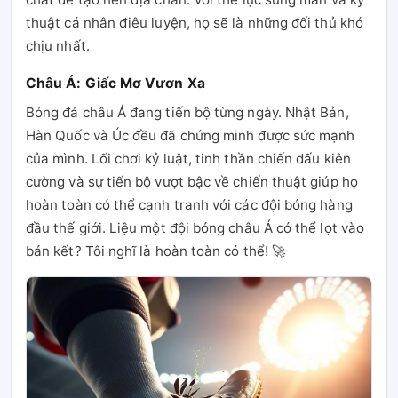
thuật cá nhân điêu luyện, họ sẽ là những đối thủ khó
chịu nhất.
Châu Á: Giấc Mơ Vươn Xa
Bóng đá châu Á đang tiến bộ từng ngày. Nhật Bản,
Hàn Quốc và Úc đều đã chứng minh được sức mạnh
của mình. Lối chơi kỷ luật, tinh thần chiến đấu kiên
cường và sự tiến bộ vượt bậc về chiến thuật giúp họ
hoàn toàn có thể cạnh tranh với các đội bóng hàng
đầu thế giới. Liệu một đội bóng châu Á có thể lọt vào
bán kết? Tôi nghĩ là hoàn toàn có thể! 🚀