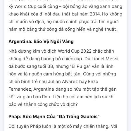
kỳ World Cup cuối cùng – đội bóng áo vàng xanh đang
khao khát xóa đi nỗi đau thất bại năm 2014. Họ không
chỉ muốn vô địch, họ muốn chinh phục trái tim người
hâm mộ bằng thứ bóng đá cống hiến và nghệ thuật.
Argentina: Bảo Vệ Ngôi Vàng
Nhà đương kim vô địch World Cup 2022 chắc chắn
không dễ dàng buông bỏ chiếc cúp. Dù Lionel Messi
đã bước sang tuổi 38, nhưng "El Pulga" vẫn là linh
hồn và là nguồn cảm hứng bất tận. Cùng với những
chiến binh trẻ như Julian Alvarez hay Enzo
Fernandez, Argentina đang sở hữu một tập thể gắn
kết và giàu bản lĩnh. Liệu họ có làm nên lịch sử khi
bảo vệ thành công chức vô địch?
Pháp: Sức Mạnh Của "Gà Trống Gaulois"
Đội tuyển Pháp luôn là một cỗ máy chiến thắng. Với