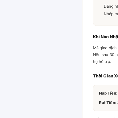
Đăng nh
Nhập mã
Khi Nào Nh
Mã giao dịch
Nếu sau 30 ph
hệ hỗ trợ.
Thời Gian X
Nạp Tiền:
Rút Tiền: