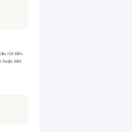
ầu rút tiền.
n hoặc liên