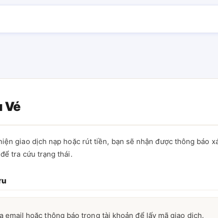
u Vé
hiện giao dịch nạp hoặc rút tiền, bạn sẽ nhận được thông báo 
để tra cứu trạng thái.
ứu
a email hoặc thông báo trong tài khoản để lấy mã giao dịch.