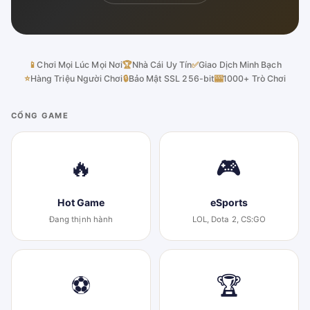
📱
Chơi Mọi Lúc Mọi Nơi
🏆
Nhà Cái Uy Tín
✅
Giao Dịch Minh Bạch
⭐
Hàng Triệu Người Chơi
🔒
Bảo Mật SSL 256-bit
🎰
1000+ Trò Chơi
CỔNG GAME
🔥
🎮
Hot Game
eSports
Đang thịnh hành
LOL, Dota 2, CS:GO
⚽
🏆