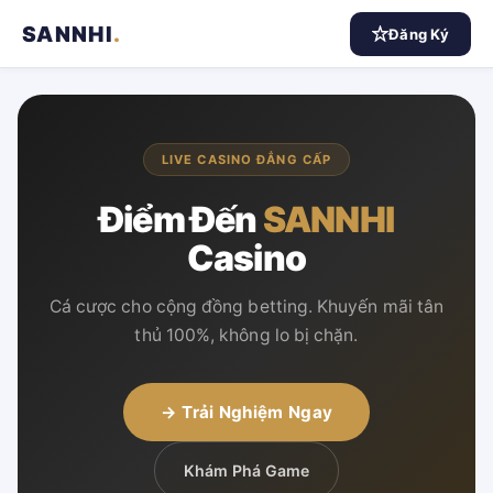
SANNHI
.
Đăng Ký
LIVE CASINO ĐẲNG CẤP
Điểm Đến
SANNHI
Casino
Cá cược cho cộng đồng betting. Khuyến mãi tân
thủ 100%, không lo bị chặn.
→ Trải Nghiệm Ngay
Khám Phá Game