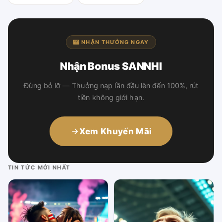
🎰 NHẬN THƯỞNG NGAY
Nhận Bonus SANNHI
Đừng bỏ lỡ — Thưởng nạp lần đầu lên đến 100%, rút
tiền không giới hạn.
Xem Khuyến Mãi
TIN TỨC MỚI NHẤT