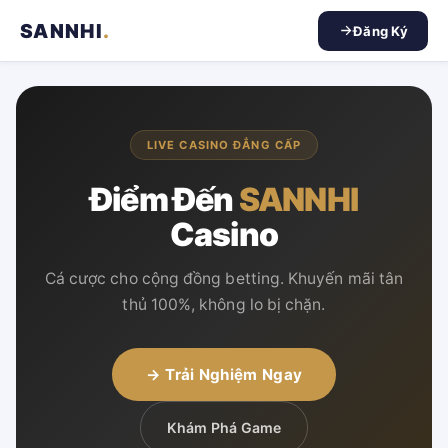
SANNHI
.
Đăng Ký
LIVE CASINO ĐẲNG CẤP
Điểm Đến
SANNHI
Casino
Cá cược cho cộng đồng betting. Khuyến mãi tân
thủ 100%, không lo bị chặn.
→ Trải Nghiệm Ngay
Khám Phá Game