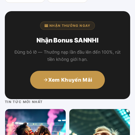
🎰 NHẬN THƯỞNG NGAY
Nhận Bonus SANNHI
Đừng bỏ lỡ — Thưởng nạp lần đầu lên đến 100%, rút
tiền không giới hạn.
Xem Khuyến Mãi
TIN TỨC MỚI NHẤT