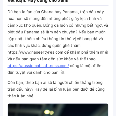
Kết luận: Hãy cùng chờ xem!
Dù bạn là fan của Ghana hay Panama, trận đấu này
hứa hẹn sẽ mang đến những phút giây kịch tính và
cảm xúc khó quên. Bóng đá luôn có những bất ngờ, và
biết đâu Panama sẽ làm nên chuyện? Nếu bạn muốn
cập nhật thêm nhiều thông tin thú vị về bóng đá và
các lĩnh vực khác, đừng quên ghé thăm
https://www.naseertyres.com để khám phá thêm nhé!
Và nếu bạn quan tâm đến sức khỏe và thể thao,
https://aussiemahilafitness.com/
cũng là một điểm
đến tuyệt vời dành cho bạn. 🚀
Còn bạn, theo bạn ai sẽ là người chiến thắng trong
trận đấu này? Hãy để lại bình luận bên dưới để cùng
thảo luận nhé!