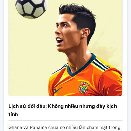
Lịch sử đối đầu: Không nhiều nhưng đầy kịch
tính
Ghana và Panama chưa có nhiều lần chạm mặt trong