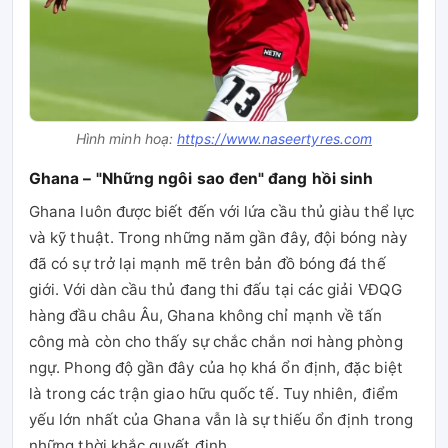
Hình minh hoạ:
https://www.naseertyres.com
Ghana – "Những ngôi sao đen" đang hồi sinh
Ghana luôn được biết đến với lứa cầu thủ giàu thể lực
và kỹ thuật. Trong những năm gần đây, đội bóng này
đã có sự trở lại mạnh mẽ trên bản đồ bóng đá thế
giới. Với dàn cầu thủ đang thi đấu tại các giải VĐQG
hàng đầu châu Âu, Ghana không chỉ mạnh về tấn
công mà còn cho thấy sự chắc chắn nơi hàng phòng
ngự. Phong độ gần đây của họ khá ổn định, đặc biệt
là trong các trận giao hữu quốc tế. Tuy nhiên, điểm
yếu lớn nhất của Ghana vẫn là sự thiếu ổn định trong
những thời khắc quyết định.