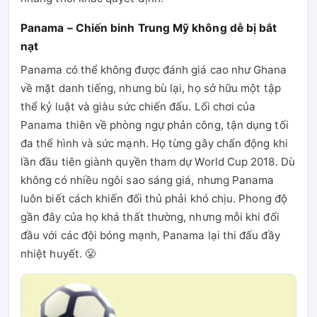
Panama – Chiến binh Trung Mỹ không dễ bị bắt
nạt
Panama có thể không được đánh giá cao như Ghana
về mặt danh tiếng, nhưng bù lại, họ sở hữu một tập
thể kỷ luật và giàu sức chiến đấu. Lối chơi của
Panama thiên về phòng ngự phản công, tận dụng tối
đa thể hình và sức mạnh. Họ từng gây chấn động khi
lần đầu tiên giành quyền tham dự World Cup 2018. Dù
không có nhiều ngôi sao sáng giá, nhưng Panama
luôn biết cách khiến đối thủ phải khó chịu. Phong độ
gần đây của họ khá thất thường, nhưng mỗi khi đối
đầu với các đội bóng mạnh, Panama lại thi đấu đầy
nhiệt huyết. 😤