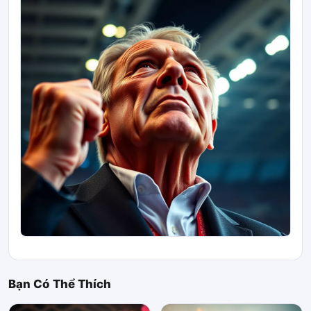
Bạn Có Thể Thích