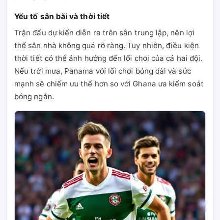
Yếu tố sân bãi và thời tiết
Trận đấu dự kiến diễn ra trên sân trung lập, nên lợi
thế sân nhà không quá rõ ràng. Tuy nhiên, điều kiện
thời tiết có thể ảnh hưởng đến lối chơi của cả hai đội.
Nếu trời mưa, Panama với lối chơi bóng dài và sức
mạnh sẽ chiếm ưu thế hơn so với Ghana ưa kiểm soát
bóng ngắn.