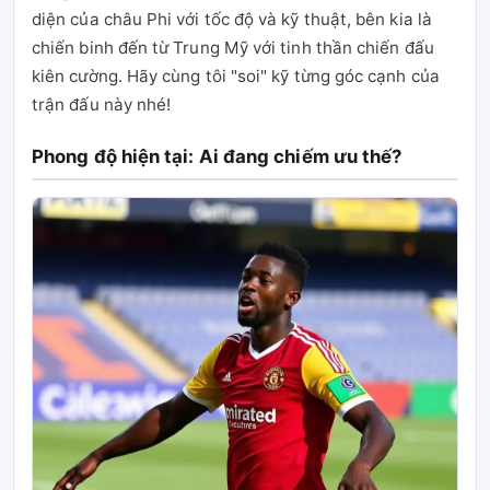
diện của châu Phi với tốc độ và kỹ thuật, bên kia là
chiến binh đến từ Trung Mỹ với tinh thần chiến đấu
kiên cường. Hãy cùng tôi "soi" kỹ từng góc cạnh của
trận đấu này nhé!
Phong độ hiện tại: Ai đang chiếm ưu thế?