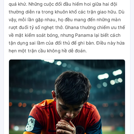
quá khứ. Những cuộc đối đầu hiếm hoi giữa hai đội
thường diễn ra trong khuôn khổ các trận giao hữu. Dù
vậy, mỗi lần gặp nhau, họ đều mang đến những màn
rượt đuổi tỷ số nghẹt thở. Ghana thường chiếm ưu thế
về mặt kiểm soát bóng, nhưng Panama lại biết cách
tận dụng sai lầm của đối thủ để ghi bàn. Điều này hứa
hẹn một trận cầu không hề dễ đoán.