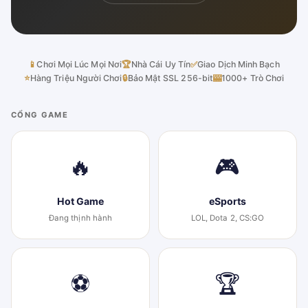
📱
Chơi Mọi Lúc Mọi Nơi
🏆
Nhà Cái Uy Tín
✅
Giao Dịch Minh Bạch
⭐
Hàng Triệu Người Chơi
🔒
Bảo Mật SSL 256-bit
🎰
1000+ Trò Chơi
CỔNG GAME
🔥
🎮
Hot Game
eSports
Đang thịnh hành
LOL, Dota 2, CS:GO
⚽
🏆