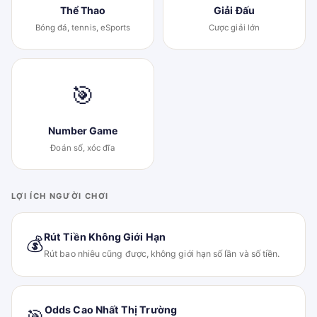
Thể Thao
Giải Đấu
Bóng đá, tennis, eSports
Cược giải lớn
🎯
Number Game
Đoán số, xóc đĩa
LỢI ÍCH NGƯỜI CHƠI
Rút Tiền Không Giới Hạn
💰
Rút bao nhiêu cũng được, không giới hạn số lần và số tiền.
Odds Cao Nhất Thị Trường
🎯