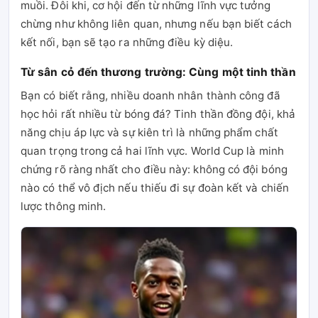
muồi. Đôi khi, cơ hội đến từ những lĩnh vực tưởng
chừng như không liên quan, nhưng nếu bạn biết cách
kết nối, bạn sẽ tạo ra những điều kỳ diệu.
Từ sân cỏ đến thương trường: Cùng một tinh thần
Bạn có biết rằng, nhiều doanh nhân thành công đã
học hỏi rất nhiều từ bóng đá? Tinh thần đồng đội, khả
năng chịu áp lực và sự kiên trì là những phẩm chất
quan trọng trong cả hai lĩnh vực. World Cup là minh
chứng rõ ràng nhất cho điều này: không có đội bóng
nào có thể vô địch nếu thiếu đi sự đoàn kết và chiến
lược thông minh.