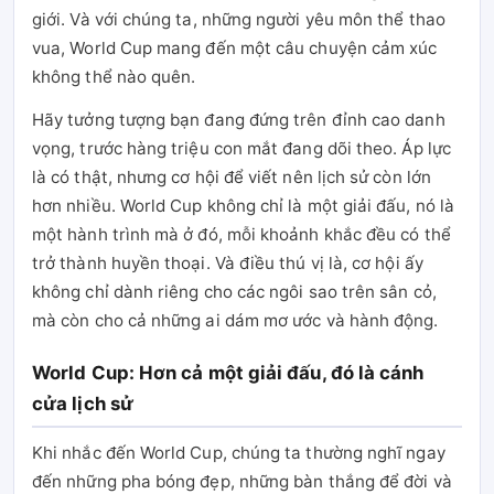
giới. Và với chúng ta, những người yêu môn thể thao
vua, World Cup mang đến một câu chuyện cảm xúc
không thể nào quên.
Hãy tưởng tượng bạn đang đứng trên đỉnh cao danh
vọng, trước hàng triệu con mắt đang dõi theo. Áp lực
là có thật, nhưng cơ hội để viết nên lịch sử còn lớn
hơn nhiều. World Cup không chỉ là một giải đấu, nó là
một hành trình mà ở đó, mỗi khoảnh khắc đều có thể
trở thành huyền thoại. Và điều thú vị là, cơ hội ấy
không chỉ dành riêng cho các ngôi sao trên sân cỏ,
mà còn cho cả những ai dám mơ ước và hành động.
World Cup: Hơn cả một giải đấu, đó là cánh
cửa lịch sử
Khi nhắc đến World Cup, chúng ta thường nghĩ ngay
đến những pha bóng đẹp, những bàn thắng để đời và