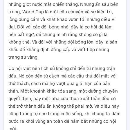
những giọt nước mắt chiến thắng. Nhưng ẩn sâu bên
trong, World Cup là một câu chuyện về sự kiên trì,
lòng dũng cảm và khát khao vươn tới những điều vĩ
đại. Đối với các đội bóng nhỏ, đây là cơ hội để làm
nên bất ngờ, để chứng minh rằng không có gì là
không thể. Và đối với những đội bóng lớn, đây là sân
khấu để khẳng định đẳng cấp và viết tiếp những
trang sử vàng.
Cơ hội viết nên lịch sử không chỉ đến từ những trận
đấu. Nó còn đến từ cách mà các cầu thủ đối mặt với
thử thách, cách mà họ vượt qua giới hạn của bản
thân. Một khoảnh khắc tỏa sáng, một đường chuyền
quyết định, hay một pha cứu thua xuất thần đều có
thể trở thành dấu ấn không thể phai mờ. Và điều này
cũng tương tự như trong cuộc sống, khi chúng ta dám
bước ra khỏi vùng an toàn để nắm bắt những cơ hội
mới.