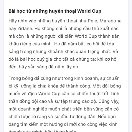
Bài học từ những huyền thoại World Cup
Hãy nhìn vào những huyền thoại như Pelé, Maradona
hay Zidane. Họ không chỉ là những cầu thủ xuất sắc,
mà còn là những người đã biến World Cup thành sân
khấu riêng của mình. Họ đã nắm bắt cơ hội để tỏa
sáng trong những khoảnh khắc quan trọng nhất. Và
đó là bài học quý giá cho tất cả chúng ta: khi cơ hội
đến, hãy sẵn sàng để nắm lấy nó.
Trong bóng đá cũng như trong kinh doanh, sự chuẩn
bị kỹ lưỡng là chìa khóa để thành công. Một đội bóng
muốn vô địch World Cup cần có chiến thuật tốt, tinh
thần đồng đội cao và sự tập trung cao độ. Cũng vậy,
một doanh nghiệp muốn phát triển bền vững cần có
chiến lược rõ ràng và sự đầu tư đúng đắn. Nếu bạn
đang tìm kiếm một hướng đi mới cho công việc kinh
doanh của mình, hãy tham khảo