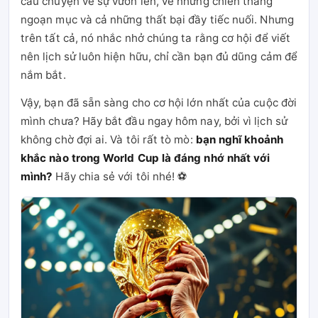
câu chuyện về sự vươn lên, về những chiến thắng
ngoạn mục và cả những thất bại đầy tiếc nuối. Nhưng
trên tất cả, nó nhắc nhở chúng ta rằng cơ hội để viết
nên lịch sử luôn hiện hữu, chỉ cần bạn đủ dũng cảm để
nắm bắt.
Vậy, bạn đã sẵn sàng cho cơ hội lớn nhất của cuộc đời
mình chưa? Hãy bắt đầu ngay hôm nay, bởi vì lịch sử
không chờ đợi ai. Và tôi rất tò mò:
bạn nghĩ khoảnh
khắc nào trong World Cup là đáng nhớ nhất với
mình?
Hãy chia sẻ với tôi nhé! ⚽