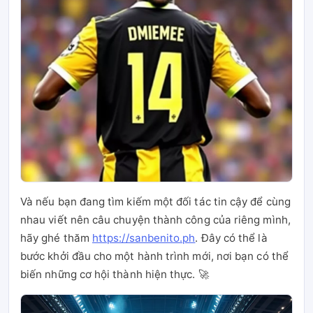
Và nếu bạn đang tìm kiếm một đối tác tin cậy để cùng
nhau viết nên câu chuyện thành công của riêng mình,
hãy ghé thăm
https://sanbenito.ph
. Đây có thể là
bước khởi đầu cho một hành trình mới, nơi bạn có thể
biến những cơ hội thành hiện thực. 🚀