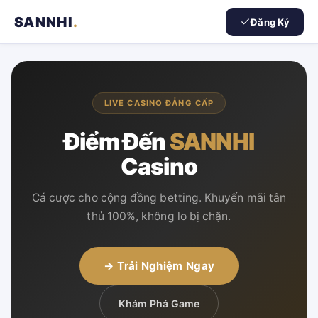
SANNHI
.
Đăng Ký
LIVE CASINO ĐẲNG CẤP
Điểm Đến
SANNHI
Casino
Cá cược cho cộng đồng betting. Khuyến mãi tân
thủ 100%, không lo bị chặn.
→ Trải Nghiệm Ngay
Khám Phá Game