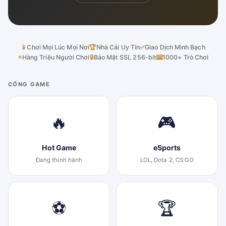
📱
Chơi Mọi Lúc Mọi Nơi
🏆
Nhà Cái Uy Tín
✅
Giao Dịch Minh Bạch
⭐
Hàng Triệu Người Chơi
🔒
Bảo Mật SSL 256-bit
🎰
1000+ Trò Chơi
CỔNG GAME
🔥
🎮
Hot Game
eSports
Đang thịnh hành
LOL, Dota 2, CS:GO
⚽
🏆