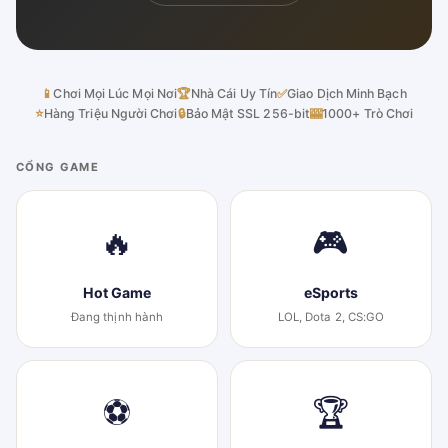
📱
Chơi Mọi Lúc Mọi Nơi
🏆
Nhà Cái Uy Tín
✅
Giao Dịch Minh Bạch
⭐
Hàng Triệu Người Chơi
🔒
Bảo Mật SSL 256-bit
🎰
1000+ Trò Chơi
CỔNG GAME
🔥
🎮
Hot Game
eSports
Đang thịnh hành
LOL, Dota 2, CS:GO
⚽
🏆