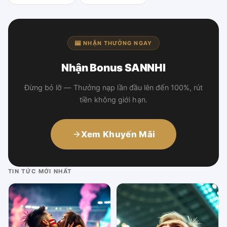
🎰 NHẬN THƯỞNG NGAY
Nhận Bonus SANNHI
Đừng bỏ lỡ — Thưởng nạp lần đầu lên đến 100%, rút
tiền không giới hạn.
Xem Khuyến Mãi
TIN TỨC MỚI NHẤT