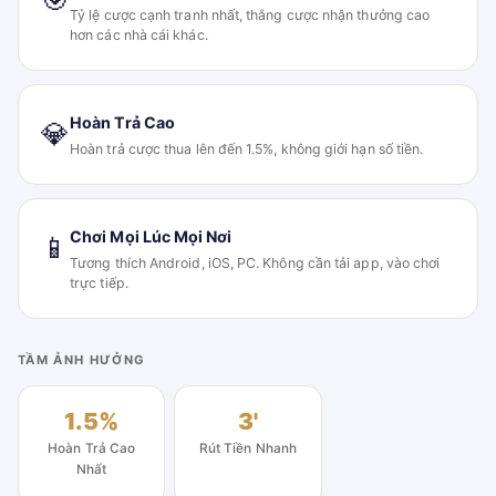
Tỷ lệ cược cạnh tranh nhất, thắng cược nhận thưởng cao
hơn các nhà cái khác.
Hoàn Trả Cao
💎
Hoàn trả cược thua lên đến 1.5%, không giới hạn số tiền.
Chơi Mọi Lúc Mọi Nơi
📱
Tương thích Android, iOS, PC. Không cần tải app, vào chơi
trực tiếp.
TẦM ẢNH HƯỞNG
1.5%
3'
Hoàn Trả Cao
Rút Tiền Nhanh
Nhất