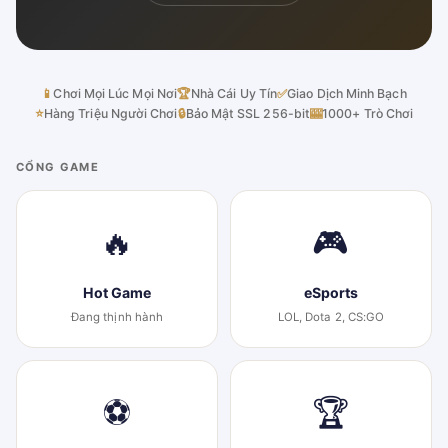
📱
Chơi Mọi Lúc Mọi Nơi
🏆
Nhà Cái Uy Tín
✅
Giao Dịch Minh Bạch
⭐
Hàng Triệu Người Chơi
🔒
Bảo Mật SSL 256-bit
🎰
1000+ Trò Chơi
CỔNG GAME
🔥
🎮
Hot Game
eSports
Đang thịnh hành
LOL, Dota 2, CS:GO
⚽
🏆