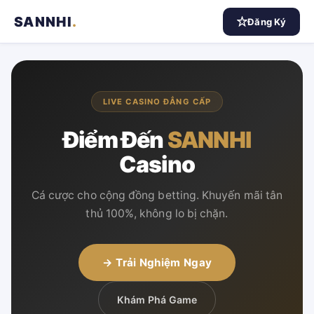
SANNHI
.
Đăng Ký
LIVE CASINO ĐẲNG CẤP
Điểm Đến
SANNHI
Casino
Cá cược cho cộng đồng betting. Khuyến mãi tân
thủ 100%, không lo bị chặn.
→ Trải Nghiệm Ngay
Khám Phá Game