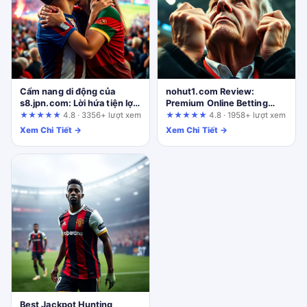
Cẩm nang di động của
nohut1.com Review:
s8.jpn.com: Lời hứa tiện lợi
Premium Online Betting
và những điều người dùng
Solutions – A Risk
★★★★★
4.8 · 3356+ lượt xem
★★★★★
4.8 · 1958+ lượt xem
cần tự kiểm chứng
Management Perspective
Xem Chi Tiết →
Xem Chi Tiết →
Best Jackpot Hunting