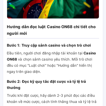
Hướng dẫn đọc luật Casino ON68 chi tiết cho
người mới
Bước 1: Truy cập sảnh casino và chọn trò chơi
Đầu tiên, người chơi đăng nhập tài khoản tại
Casino
ON68
và chọn sảnh casino yêu thích. Mỗi trò chơi
đều có mục "Luật chơi" hoặc "Hướng dẫn" hiển thị
ngay trên giao diện.
Bước 2: Đọc kỹ quy tắc đặt cược và tỷ lệ trả
thưởng
Trước khi đặt cược, hãy dành 2-3 phút đọc các điều
khoản về mức cược, cách tính thắng thua và tỷ lệ trả