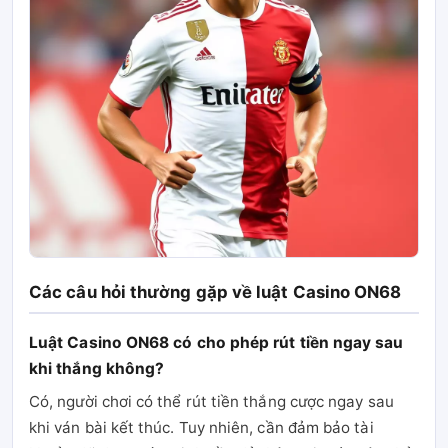
Các câu hỏi thường gặp về luật Casino ON68
Luật Casino ON68 có cho phép rút tiền ngay sau
khi thắng không?
Có, người chơi có thể rút tiền thắng cược ngay sau
khi ván bài kết thúc. Tuy nhiên, cần đảm bảo tài