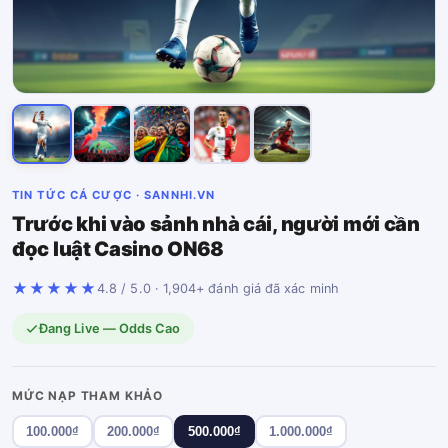
TIN TỨC CÁ CƯỢC · SANNHI.VN
Trước khi vào sảnh nhà cái, người mới cần
đọc luật Casino ON68
★★★★★
4.8 / 5.0 · 1,904+ đánh giá đã xác minh
Đang Live — Odds Cao
MỨC NẠP THAM KHẢO
100.000₫
200.000₫
500.000₫
1.000.000₫