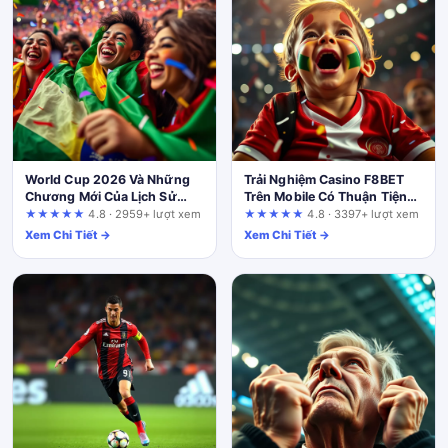
World Cup 2026 Và Những
Trải Nghiệm Casino F8BET
Chương Mới Của Lịch Sử
Trên Mobile Có Thuận Tiện
Bóng Đá
Cho Người Chơi Mới Không?
★★★★★
4.8 · 2959+ lượt xem
★★★★★
4.8 · 3397+ lượt xem
Xem Chi Tiết →
Xem Chi Tiết →