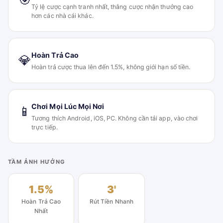
Tỷ lệ cược cạnh tranh nhất, thắng cược nhận thưởng cao
hơn các nhà cái khác.
Hoàn Trả Cao
💎
Hoàn trả cược thua lên đến 1.5%, không giới hạn số tiền.
Chơi Mọi Lúc Mọi Nơi
📱
Tương thích Android, iOS, PC. Không cần tải app, vào chơi
trực tiếp.
TẦM ẢNH HƯỞNG
1.5%
3'
Hoàn Trả Cao
Rút Tiền Nhanh
Nhất