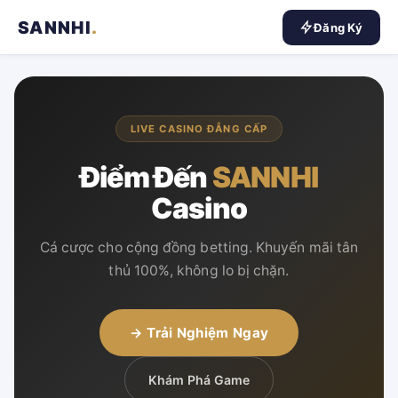
SANNHI
.
Đăng Ký
LIVE CASINO ĐẲNG CẤP
Điểm Đến
SANNHI
Casino
Cá cược cho cộng đồng betting. Khuyến mãi tân
thủ 100%, không lo bị chặn.
→ Trải Nghiệm Ngay
Khám Phá Game