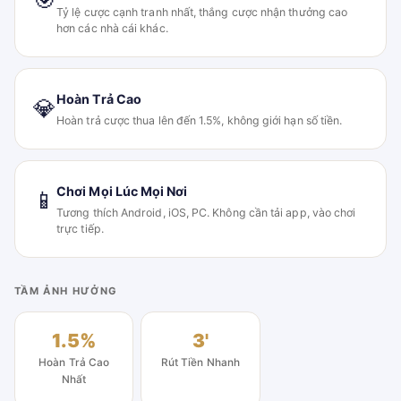
Tỷ lệ cược cạnh tranh nhất, thắng cược nhận thưởng cao
hơn các nhà cái khác.
Hoàn Trả Cao
💎
Hoàn trả cược thua lên đến 1.5%, không giới hạn số tiền.
Chơi Mọi Lúc Mọi Nơi
📱
Tương thích Android, iOS, PC. Không cần tải app, vào chơi
trực tiếp.
TẦM ẢNH HƯỞNG
1.5%
3'
Hoàn Trả Cao
Rút Tiền Nhanh
Nhất