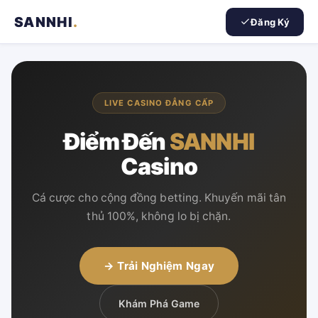
SANNHI
.
Đăng Ký
LIVE CASINO ĐẲNG CẤP
Điểm Đến
SANNHI
Casino
Cá cược cho cộng đồng betting. Khuyến mãi tân
thủ 100%, không lo bị chặn.
→ Trải Nghiệm Ngay
Khám Phá Game