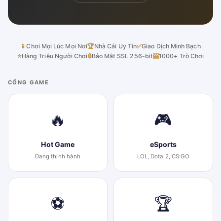
📱
Chơi Mọi Lúc Mọi Nơi
🏆
Nhà Cái Uy Tín
✅
Giao Dịch Minh Bạch
⭐
Hàng Triệu Người Chơi
🔒
Bảo Mật SSL 256-bit
🎰
1000+ Trò Chơi
CỔNG GAME
🔥
🎮
Hot Game
eSports
Đang thịnh hành
LOL, Dota 2, CS:GO
⚽
🏆