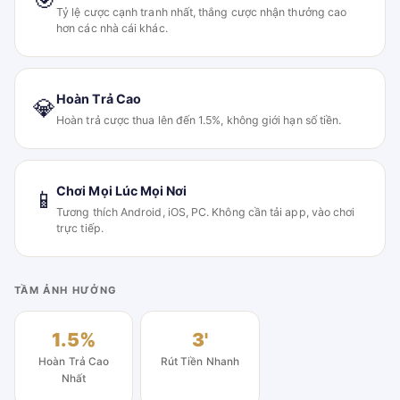
Tỷ lệ cược cạnh tranh nhất, thắng cược nhận thưởng cao
hơn các nhà cái khác.
Hoàn Trả Cao
💎
Hoàn trả cược thua lên đến 1.5%, không giới hạn số tiền.
Chơi Mọi Lúc Mọi Nơi
📱
Tương thích Android, iOS, PC. Không cần tải app, vào chơi
trực tiếp.
TẦM ẢNH HƯỞNG
1.5%
3'
Hoàn Trả Cao
Rút Tiền Nhanh
Nhất