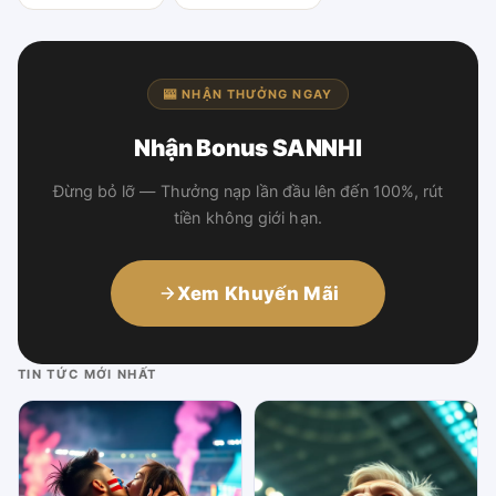
🎰 NHẬN THƯỞNG NGAY
Nhận Bonus SANNHI
Đừng bỏ lỡ — Thưởng nạp lần đầu lên đến 100%, rút
tiền không giới hạn.
Xem Khuyến Mãi
TIN TỨC MỚI NHẤT