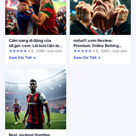
Cẩm nang di động của
nohut1.com Review:
s8.jpn.com: Lời hứa tiện lợi
Premium Online Betting
và những điều người dùng
Solutions – A Risk
★★★★★
4.8 · 2188+ lượt xem
★★★★★
4.8 · 3297+ lượt xem
cần tự kiểm chứng
Management Perspective
Xem Chi Tiết →
Xem Chi Tiết →
Best Jackpot Hunting