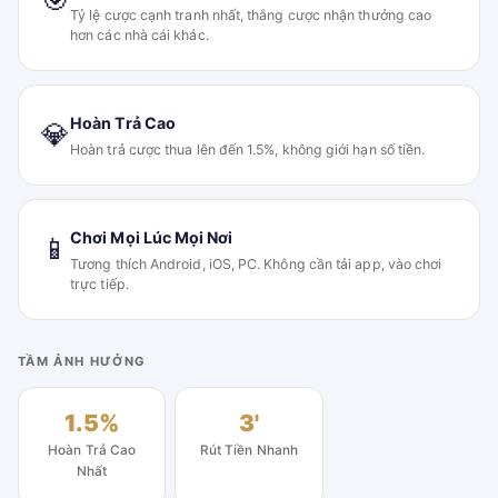
Tỷ lệ cược cạnh tranh nhất, thắng cược nhận thưởng cao
hơn các nhà cái khác.
Hoàn Trả Cao
💎
Hoàn trả cược thua lên đến 1.5%, không giới hạn số tiền.
Chơi Mọi Lúc Mọi Nơi
📱
Tương thích Android, iOS, PC. Không cần tải app, vào chơi
trực tiếp.
TẦM ẢNH HƯỞNG
1.5%
3'
Hoàn Trả Cao
Rút Tiền Nhanh
Nhất