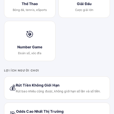
Thể Thao
Giải Đấu
Bóng đá, tennis, eSports
Cược giải lớn
🎯
Number Game
Đoán số, xóc đĩa
LỢI ÍCH NGƯỜI CHƠI
Rút Tiền Không Giới Hạn
💰
Rút bao nhiêu cũng được, không giới hạn số lần và số tiền.
Odds Cao Nhất Thị Trường
🎯