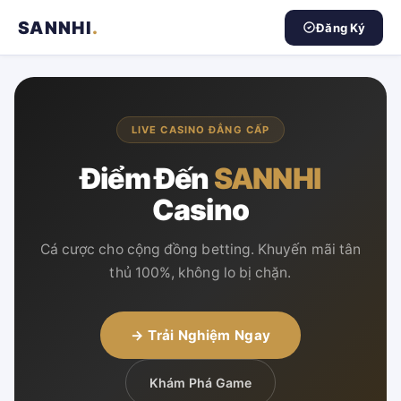
SANNHI
.
Đăng Ký
LIVE CASINO ĐẲNG CẤP
Điểm Đến
SANNHI
Casino
Cá cược cho cộng đồng betting. Khuyến mãi tân
thủ 100%, không lo bị chặn.
→ Trải Nghiệm Ngay
Khám Phá Game