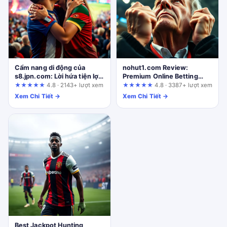
Cẩm nang di động của
nohut1.com Review:
s8.jpn.com: Lời hứa tiện lợi
Premium Online Betting
và những điều người dùng
Solutions – A Risk
★★★★★
4.8 · 2143+ lượt xem
★★★★★
4.8 · 3387+ lượt xem
cần tự kiểm chứng
Management Perspective
Xem Chi Tiết →
Xem Chi Tiết →
Best Jackpot Hunting