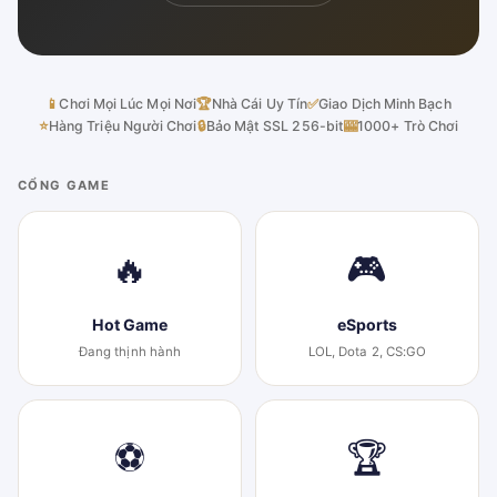
📱
Chơi Mọi Lúc Mọi Nơi
🏆
Nhà Cái Uy Tín
✅
Giao Dịch Minh Bạch
⭐
Hàng Triệu Người Chơi
🔒
Bảo Mật SSL 256-bit
🎰
1000+ Trò Chơi
CỔNG GAME
🔥
🎮
Hot Game
eSports
Đang thịnh hành
LOL, Dota 2, CS:GO
⚽
🏆