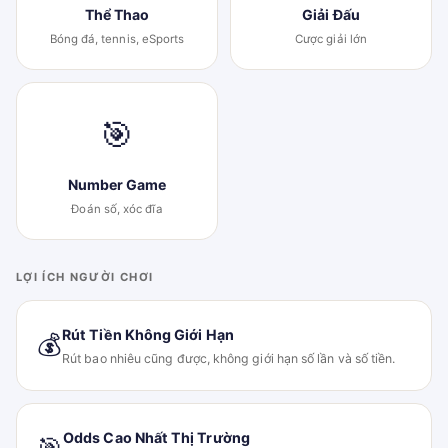
Thể Thao
Giải Đấu
Bóng đá, tennis, eSports
Cược giải lớn
🎯
Number Game
Đoán số, xóc đĩa
LỢI ÍCH NGƯỜI CHƠI
Rút Tiền Không Giới Hạn
💰
Rút bao nhiêu cũng được, không giới hạn số lần và số tiền.
Odds Cao Nhất Thị Trường
🎯