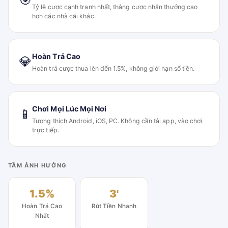
Tỷ lệ cược cạnh tranh nhất, thắng cược nhận thưởng cao
hơn các nhà cái khác.
Hoàn Trả Cao
💎
Hoàn trả cược thua lên đến 1.5%, không giới hạn số tiền.
Chơi Mọi Lúc Mọi Nơi
📱
Tương thích Android, iOS, PC. Không cần tải app, vào chơi
trực tiếp.
TẦM ẢNH HƯỞNG
1.5%
3'
Hoàn Trả Cao
Rút Tiền Nhanh
Nhất