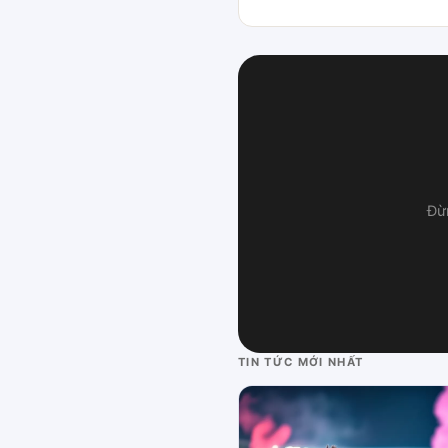
Đừn
TIN TỨC MỚI NHẤT