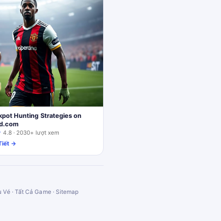
kpot Hunting Strategies on
d.com
★
4.8 · 2030+ lượt xem
Tiết →
u Vé
·
Tất Cả Game
·
Sitemap