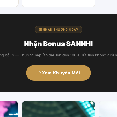
🎰 NHẬN THƯỞNG NGAY
Nhận Bonus SANNHI
g bỏ lỡ — Thưởng nạp lần đầu lên đến 100%, rút tiền không giới 
Xem Khuyến Mãi