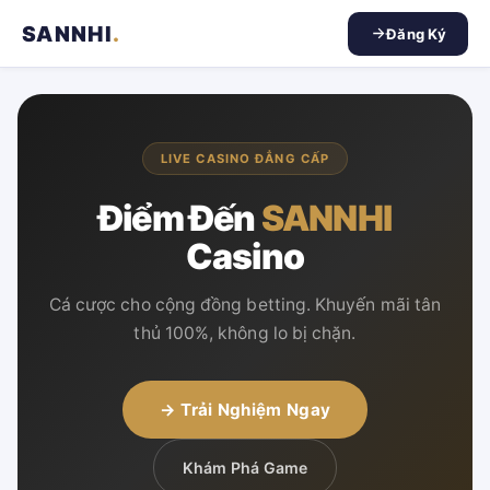
SANNHI
.
Đăng Ký
LIVE CASINO ĐẲNG CẤP
Điểm Đến
SANNHI
Casino
Cá cược cho cộng đồng betting. Khuyến mãi tân
thủ 100%, không lo bị chặn.
→ Trải Nghiệm Ngay
Khám Phá Game