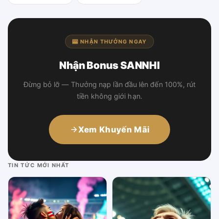
🎰 NHẬN THƯỞNG NGAY
Nhận Bonus SANNHI
Đừng bỏ lỡ — Thưởng nạp lần đầu lên đến 100%, rút
tiền không giới hạn.
Xem Khuyến Mãi
TIN TỨC MỚI NHẤT