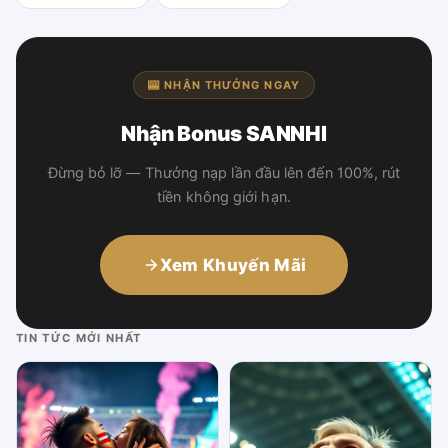
🎰 NHẬN THƯỞNG NGAY
Nhận Bonus SANNHI
Đừng bỏ lỡ — Thưởng nạp lần đầu lên đến 100%, rút
tiền không giới hạn.
Xem Khuyến Mãi
TIN TỨC MỚI NHẤT