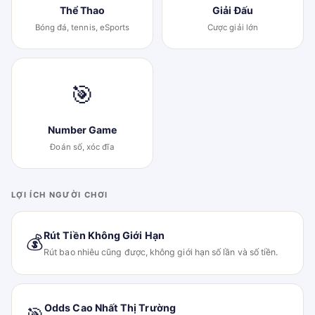
Thể Thao
Giải Đấu
Bóng đá, tennis, eSports
Cược giải lớn
🎯
Number Game
Đoán số, xóc đĩa
LỢI ÍCH NGƯỜI CHƠI
Rút Tiền Không Giới Hạn
💰
Rút bao nhiêu cũng được, không giới hạn số lần và số tiền.
Odds Cao Nhất Thị Trường
🎯