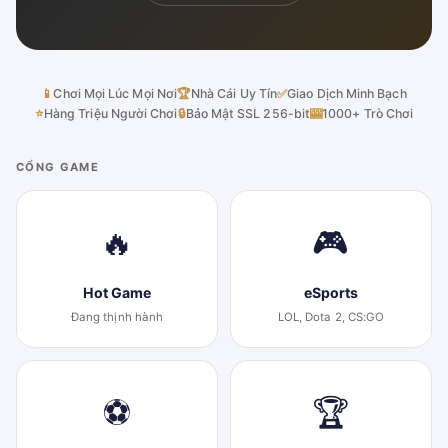
📱
Chơi Mọi Lúc Mọi Nơi
🏆
Nhà Cái Uy Tín
✅
Giao Dịch Minh Bạch
⭐
Hàng Triệu Người Chơi
🔒
Bảo Mật SSL 256-bit
🎰
1000+ Trò Chơi
CỔNG GAME
🔥
🎮
Hot Game
eSports
Đang thịnh hành
LOL, Dota 2, CS:GO
⚽
🏆