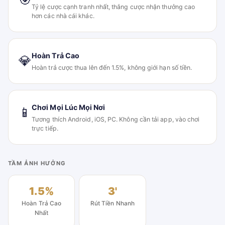
Tỷ lệ cược cạnh tranh nhất, thắng cược nhận thưởng cao
hơn các nhà cái khác.
Hoàn Trả Cao
💎
Hoàn trả cược thua lên đến 1.5%, không giới hạn số tiền.
Chơi Mọi Lúc Mọi Nơi
📱
Tương thích Android, iOS, PC. Không cần tải app, vào chơi
trực tiếp.
TẦM ẢNH HƯỞNG
1.5%
3'
Hoàn Trả Cao
Rút Tiền Nhanh
Nhất