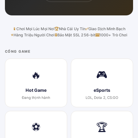
📱
Chơi Mọi Lúc Mọi Nơi
🏆
Nhà Cái Uy Tín
✅
Giao Dịch Minh Bạch
⭐
Hàng Triệu Người Chơi
🔒
Bảo Mật SSL 256-bit
🎰
1000+ Trò Chơi
CỔNG GAME
🔥
🎮
Hot Game
eSports
Đang thịnh hành
LOL, Dota 2, CS:GO
⚽
🏆