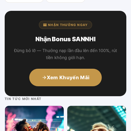
🎰 NHẬN THƯỞNG NGAY
Nhận Bonus SANNHI
Đừng bỏ lỡ — Thưởng nạp lần đầu lên đến 100%, rút
tiền không giới hạn.
Xem Khuyến Mãi
TIN TỨC MỚI NHẤT