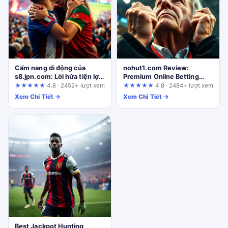
Cẩm nang di động của
nohut1.com Review:
s8.jpn.com: Lời hứa tiện lợi
Premium Online Betting
và những điều người dùng
Solutions – A Risk
★★★★★
4.8 · 2452+ lượt xem
★★★★★
4.8 · 2484+ lượt xem
cần tự kiểm chứng
Management Perspective
Xem Chi Tiết →
Xem Chi Tiết →
Best Jackpot Hunting