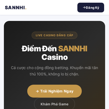
SANNHI
.
Đăng Ký
LIVE CASINO ĐẲNG CẤP
Điểm Đến
SANNHI
Casino
Cá cược cho cộng đồng betting. Khuyến mãi tân
thủ 100%, không lo bị chặn.
→ Trải Nghiệm Ngay
Khám Phá Game