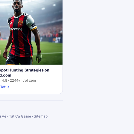
kpot Hunting Strategies on
d.com
★
4.8 · 2244+ lượt xem
Tiết →
u Vé
·
Tất Cả Game
·
Sitemap