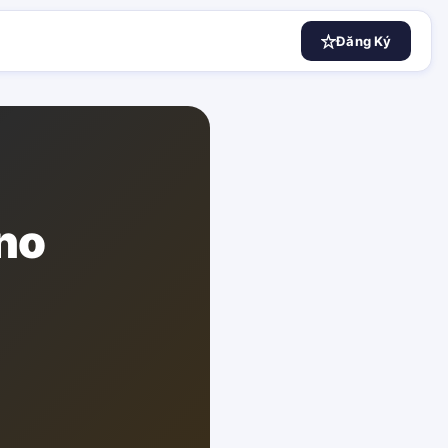
Đăng Ký
no