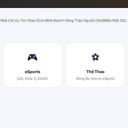

Nhà Cái Uy Tín
✅
Giao Dịch Minh Bạch
⭐
Hàng Triệu Người Chơi
🔒
Bảo Mật SSL 
🎮
⚽
eSports
Thể Thao
LOL, Dota 2, CS:GO
Bóng đá, tennis, eSports