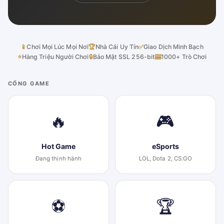
📱
Chơi Mọi Lúc Mọi Nơi
🏆
Nhà Cái Uy Tín
✅
Giao Dịch Minh Bạch
⭐
Hàng Triệu Người Chơi
🔒
Bảo Mật SSL 256-bit
🎰
1000+ Trò Chơi
CỔNG GAME
🔥
🎮
Hot Game
eSports
Đang thịnh hành
LOL, Dota 2, CS:GO
⚽
🏆