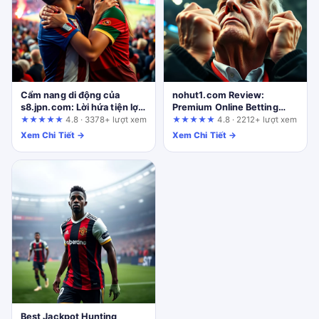
Cẩm nang di động của
nohut1.com Review:
s8.jpn.com: Lời hứa tiện lợi
Premium Online Betting
và những điều người dùng
Solutions – A Risk
★★★★★
4.8 · 3378+ lượt xem
★★★★★
4.8 · 2212+ lượt xem
cần tự kiểm chứng
Management Perspective
Xem Chi Tiết →
Xem Chi Tiết →
Best Jackpot Hunting