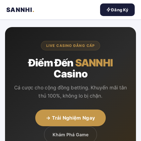
SANNHI
.
Đăng Ký
LIVE CASINO ĐẲNG CẤP
Điểm Đến
SANNHI
Casino
Cá cược cho cộng đồng betting. Khuyến mãi tân
thủ 100%, không lo bị chặn.
→ Trải Nghiệm Ngay
Khám Phá Game