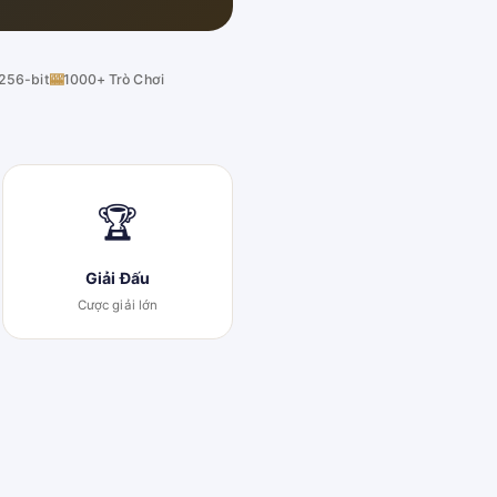
256-bit
🎰
1000+ Trò Chơi
🏆
Giải Đấu
Cược giải lớn