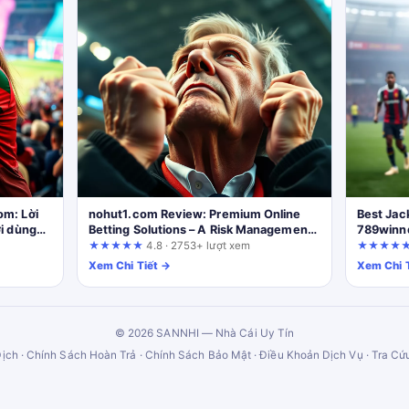
om: Lời
nohut1.com Review: Premium Online
Best Jac
ời dùng
Betting Solutions – A Risk Management
789winn
Perspective
★★★★★
4.8 · 2753+ lượt xem
★★★★
Xem Chi Tiết →
Xem Chi 
© 2026 SANNHI — Nhà Cái Uy Tín
Dịch
·
Chính Sách Hoàn Trả
·
Chính Sách Bảo Mật
·
Điều Khoản Dịch Vụ
·
Tra Cứ