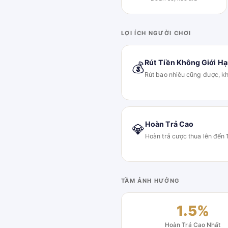
LỢI ÍCH NGƯỜI CHƠI
Rút Tiền Không Giới H
💰
Rút bao nhiêu cũng được, khô
Hoàn Trả Cao
💎
Hoàn trả cược thua lên đến 1
TẦM ẢNH HƯỞNG
1.5%
Hoàn Trả Cao Nhất