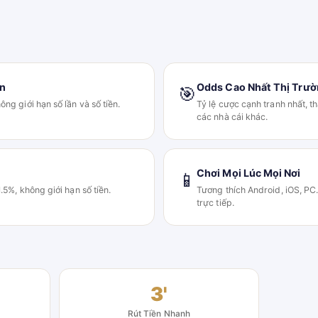
ạn
Odds Cao Nhất Thị Trư
🎯
ng giới hạn số lần và số tiền.
Tỷ lệ cược cạnh tranh nhất, 
các nhà cái khác.
Chơi Mọi Lúc Mọi Nơi
📱
.5%, không giới hạn số tiền.
Tương thích Android, iOS, PC.
trực tiếp.
3'
Rút Tiền Nhanh