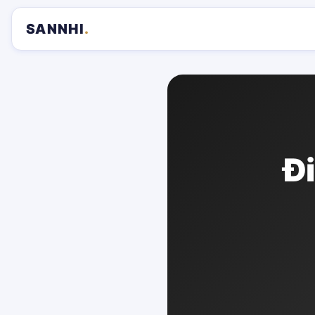
SANNHI
.
Đ