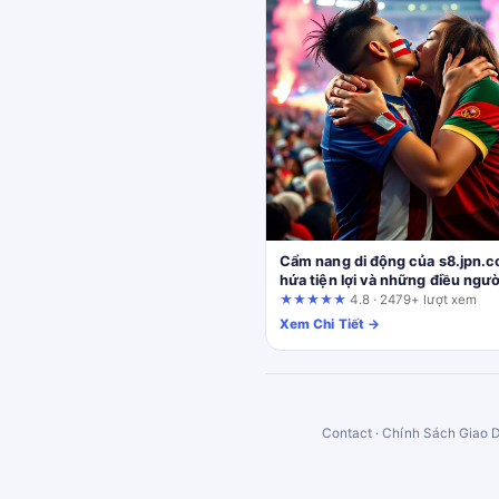
Cẩm nang di động của s8.jpn.c
hứa tiện lợi và những điều ngư
cần tự kiểm chứng
★★★★★
4.8 · 2479+ lượt xem
Xem Chi Tiết →
Contact
·
Chính Sách Giao 