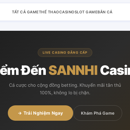
TẤT CẢ GAME
THỂ THAO
CASINO
SLOT GAME
BẮN CÁ
LIVE CASINO ĐẲNG CẤP
iểm Đến
SANNHI
Casi
Cá cược cho cộng đồng betting. Khuyến mãi tân thủ
100%, không lo bị chặn.
→ Trải Nghiệm Ngay
Khám Phá Game