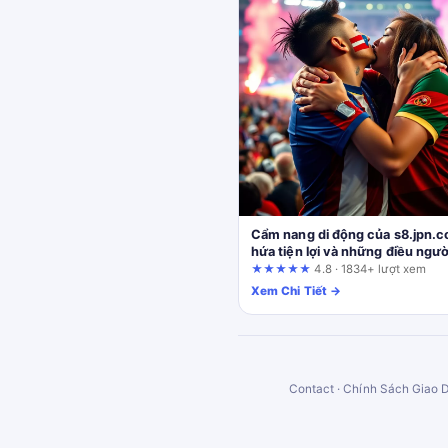
Cẩm nang di động của s8.jpn.c
hứa tiện lợi và những điều ngư
cần tự kiểm chứng
★★★★★
4.8 · 1834+ lượt xem
Xem Chi Tiết →
Contact
·
Chính Sách Giao 