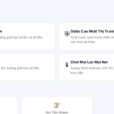
ạn
Odds Cao Nhất Thị Trư
🎯
ng giới hạn số lần và số tiền.
Tỷ lệ cược cạnh tranh nhất, 
các nhà cái khác.
Chơi Mọi Lúc Mọi Nơi
📱
.5%, không giới hạn số tiền.
Tương thích Android, iOS, PC.
trực tiếp.
3'
Rút Tiền Nhanh