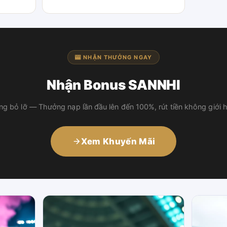
🎰 NHẬN THƯỞNG NGAY
Nhận Bonus SANNHI
g bỏ lỡ — Thưởng nạp lần đầu lên đến 100%, rút tiền không giới 
Xem Khuyến Mãi