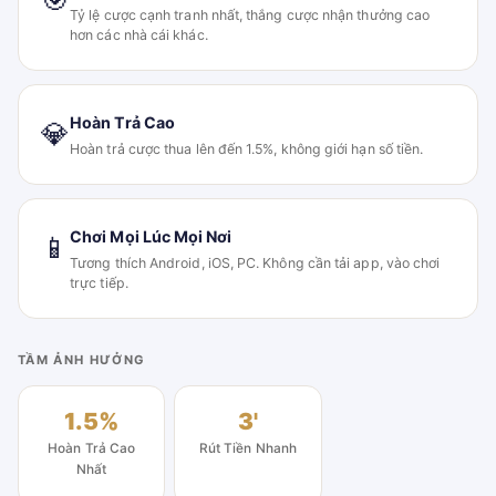
Tỷ lệ cược cạnh tranh nhất, thắng cược nhận thưởng cao
hơn các nhà cái khác.
Hoàn Trả Cao
💎
Hoàn trả cược thua lên đến 1.5%, không giới hạn số tiền.
Chơi Mọi Lúc Mọi Nơi
📱
Tương thích Android, iOS, PC. Không cần tải app, vào chơi
trực tiếp.
TẦM ẢNH HƯỞNG
1.5%
3'
Hoàn Trả Cao
Rút Tiền Nhanh
Nhất