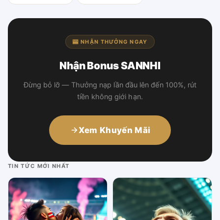
🎰 NHẬN THƯỞNG NGAY
Nhận Bonus SANNHI
Đừng bỏ lỡ — Thưởng nạp lần đầu lên đến 100%, rút
tiền không giới hạn.
Xem Khuyến Mãi
TIN TỨC MỚI NHẤT