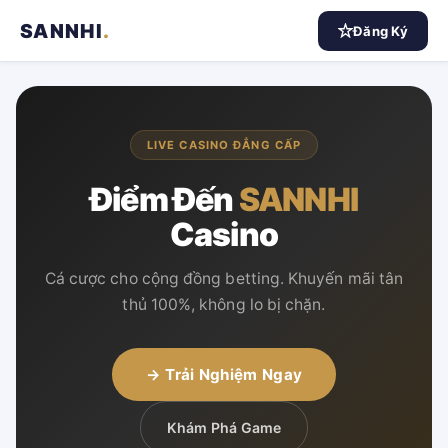
SANNHI
.
Đăng Ký
LIVE CASINO ĐẲNG CẤP
Điểm Đến
SANNHI
Casino
Cá cược cho cộng đồng betting. Khuyến mãi tân
thủ 100%, không lo bị chặn.
→ Trải Nghiệm Ngay
Khám Phá Game