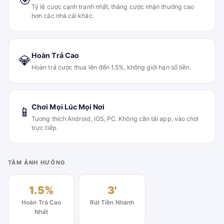
Tỷ lệ cược cạnh tranh nhất, thắng cược nhận thưởng cao
hơn các nhà cái khác.
Hoàn Trả Cao
💎
Hoàn trả cược thua lên đến 1.5%, không giới hạn số tiền.
Chơi Mọi Lúc Mọi Nơi
📱
Tương thích Android, iOS, PC. Không cần tải app, vào chơi
trực tiếp.
TẦM ẢNH HƯỞNG
1.5%
3'
Hoàn Trả Cao
Rút Tiền Nhanh
Nhất