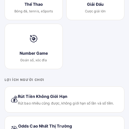
Thể Thao
Giải Đấu
Bóng đá, tennis, eSports
Cược giải lớn
🎯
Number Game
Đoán số, xóc đĩa
LỢI ÍCH NGƯỜI CHƠI
Rút Tiền Không Giới Hạn
💰
Rút bao nhiêu cũng được, không giới hạn số lần và số tiền.
Odds Cao Nhất Thị Trường
🎯