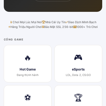
📱
Chơi Mọi Lúc Mọi Nơi
🏆
Nhà Cái Uy Tín
✅
Giao Dịch Minh Bạch
⭐
Hàng Triệu Người Chơi
🔒
Bảo Mật SSL 256-bit
🎰
1000+ Trò Chơi
CỔNG GAME
🔥
🎮
Hot Game
eSports
Đang thịnh hành
LOL, Dota 2, CS:GO
⚽
🏆