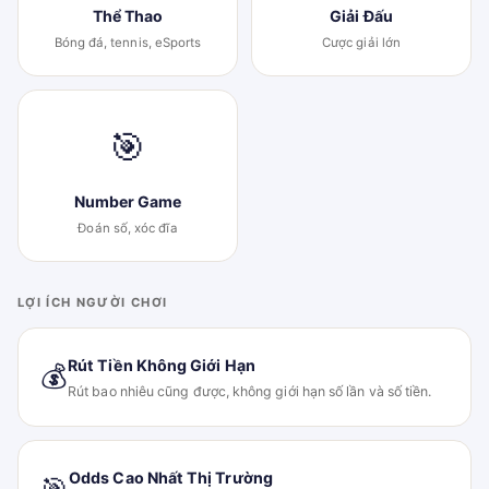
Thể Thao
Giải Đấu
Bóng đá, tennis, eSports
Cược giải lớn
🎯
Number Game
Đoán số, xóc đĩa
LỢI ÍCH NGƯỜI CHƠI
Rút Tiền Không Giới Hạn
💰
Rút bao nhiêu cũng được, không giới hạn số lần và số tiền.
Odds Cao Nhất Thị Trường
🎯