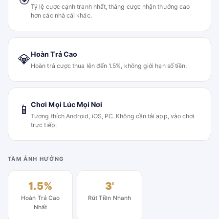
Tỷ lệ cược cạnh tranh nhất, thắng cược nhận thưởng cao
hơn các nhà cái khác.
Hoàn Trả Cao
💎
Hoàn trả cược thua lên đến 1.5%, không giới hạn số tiền.
Chơi Mọi Lúc Mọi Nơi
📱
Tương thích Android, iOS, PC. Không cần tải app, vào chơi
trực tiếp.
TẦM ẢNH HƯỞNG
1.5%
3'
Hoàn Trả Cao
Rút Tiền Nhanh
Nhất