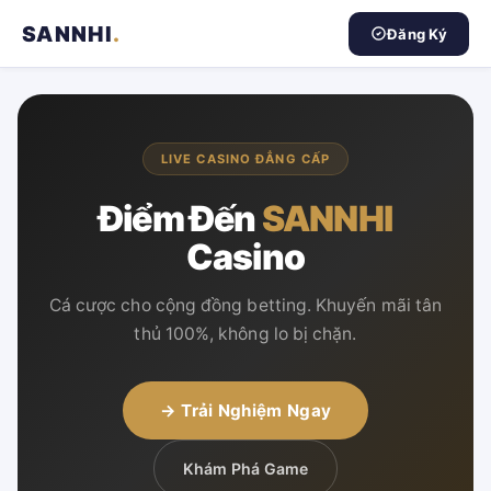
SANNHI
.
Đăng Ký
LIVE CASINO ĐẲNG CẤP
Điểm Đến
SANNHI
Casino
Cá cược cho cộng đồng betting. Khuyến mãi tân
thủ 100%, không lo bị chặn.
→ Trải Nghiệm Ngay
Khám Phá Game