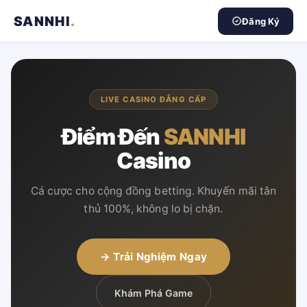
SANNHI
.
Đăng Ký
LIVE CASINO ĐẲNG CẤP
Điểm Đến
SANNHI
Casino
Cá cược cho cộng đồng betting. Khuyến mãi tân
thủ 100%, không lo bị chặn.
→ Trải Nghiệm Ngay
Khám Phá Game