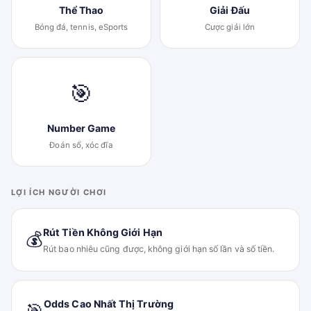
Thể Thao
Giải Đấu
Bóng đá, tennis, eSports
Cược giải lớn
🎯
Number Game
Đoán số, xóc đĩa
LỢI ÍCH NGƯỜI CHƠI
Rút Tiền Không Giới Hạn
💰
Rút bao nhiêu cũng được, không giới hạn số lần và số tiền.
Odds Cao Nhất Thị Trường
🎯