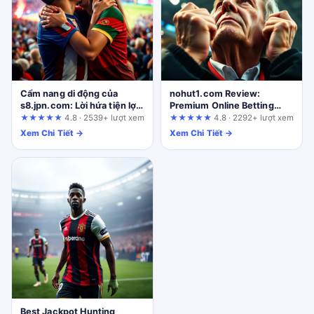
Cẩm nang di động của
nohut1.com Review:
s8.jpn.com: Lời hứa tiện lợi
Premium Online Betting
và những điều người dùng
Solutions – A Risk
★★★★★
4.8 · 2539+ lượt xem
★★★★★
4.8 · 2292+ lượt xem
cần tự kiểm chứng
Management Perspective
Xem Chi Tiết →
Xem Chi Tiết →
Best Jackpot Hunting