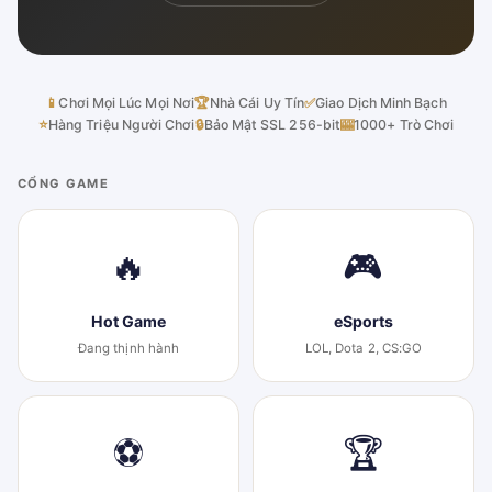
📱
Chơi Mọi Lúc Mọi Nơi
🏆
Nhà Cái Uy Tín
✅
Giao Dịch Minh Bạch
⭐
Hàng Triệu Người Chơi
🔒
Bảo Mật SSL 256-bit
🎰
1000+ Trò Chơi
CỔNG GAME
🔥
🎮
Hot Game
eSports
Đang thịnh hành
LOL, Dota 2, CS:GO
⚽
🏆