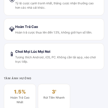
Tỷ lệ cược cạnh tranh nhất, thắng cược nhận thưởng cao
hơn các nhà cái khác.
Hoàn Trả Cao
💎
Hoàn trả cược thua lên đến 1.5%, không giới hạn số tiền.
Chơi Mọi Lúc Mọi Nơi
📱
Tương thích Android, iOS, PC. Không cần tải app, vào chơi
trực tiếp.
TẦM ẢNH HƯỞNG
1.5%
3'
Hoàn Trả Cao
Rút Tiền Nhanh
Nhất