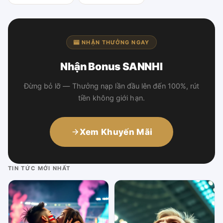
🎰 NHẬN THƯỞNG NGAY
Nhận Bonus SANNHI
Đừng bỏ lỡ — Thưởng nạp lần đầu lên đến 100%, rút
tiền không giới hạn.
Xem Khuyến Mãi
TIN TỨC MỚI NHẤT