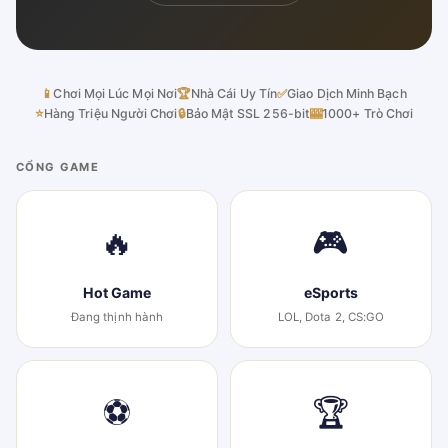
📱
Chơi Mọi Lúc Mọi Nơi
🏆
Nhà Cái Uy Tín
✅
Giao Dịch Minh Bạch
⭐
Hàng Triệu Người Chơi
🔒
Bảo Mật SSL 256-bit
🎰
1000+ Trò Chơi
CỔNG GAME
🔥
🎮
Hot Game
eSports
Đang thịnh hành
LOL, Dota 2, CS:GO
⚽
🏆