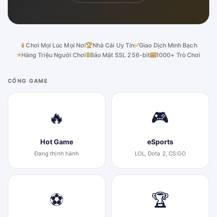
📱
Chơi Mọi Lúc Mọi Nơi
🏆
Nhà Cái Uy Tín
✅
Giao Dịch Minh Bạch
⭐
Hàng Triệu Người Chơi
🔒
Bảo Mật SSL 256-bit
🎰
1000+ Trò Chơi
CỔNG GAME
🔥
🎮
Hot Game
eSports
Đang thịnh hành
LOL, Dota 2, CS:GO
⚽
🏆