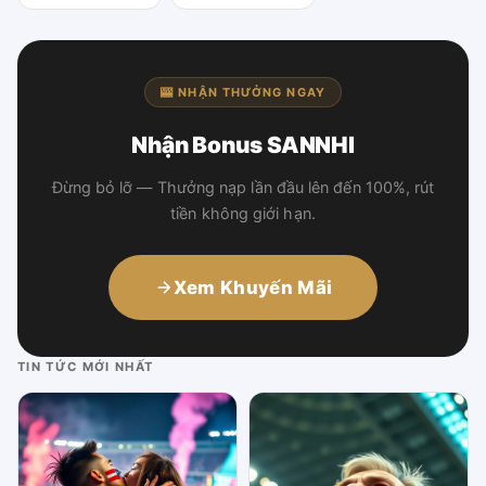
🎰 NHẬN THƯỞNG NGAY
Nhận Bonus SANNHI
Đừng bỏ lỡ — Thưởng nạp lần đầu lên đến 100%, rút
tiền không giới hạn.
Xem Khuyến Mãi
TIN TỨC MỚI NHẤT