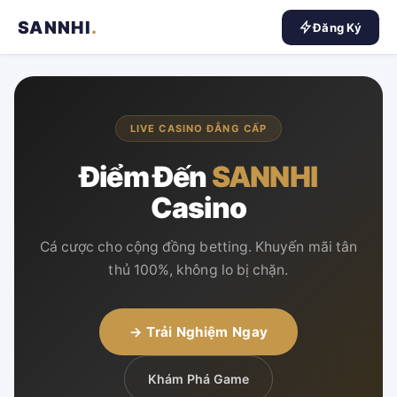
SANNHI
.
Đăng Ký
LIVE CASINO ĐẲNG CẤP
Điểm Đến
SANNHI
Casino
Cá cược cho cộng đồng betting. Khuyến mãi tân
thủ 100%, không lo bị chặn.
→ Trải Nghiệm Ngay
Khám Phá Game