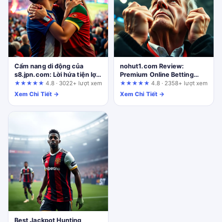
Cẩm nang di động của
nohut1.com Review:
s8.jpn.com: Lời hứa tiện lợi
Premium Online Betting
và những điều người dùng
Solutions – A Risk
★★★★★
4.8 · 3022+ lượt xem
★★★★★
4.8 · 2358+ lượt xem
cần tự kiểm chứng
Management Perspective
Xem Chi Tiết →
Xem Chi Tiết →
Best Jackpot Hunting