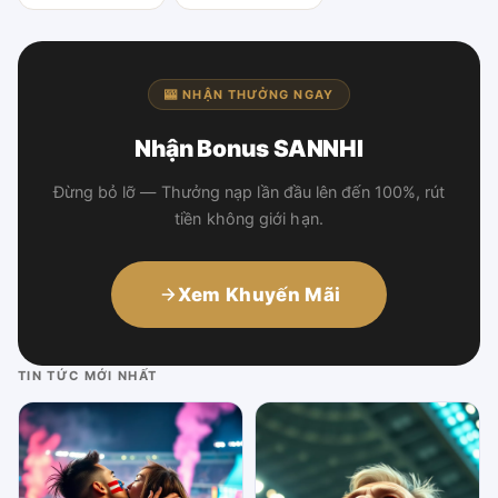
🎰 NHẬN THƯỞNG NGAY
Nhận Bonus SANNHI
Đừng bỏ lỡ — Thưởng nạp lần đầu lên đến 100%, rút
tiền không giới hạn.
Xem Khuyến Mãi
TIN TỨC MỚI NHẤT