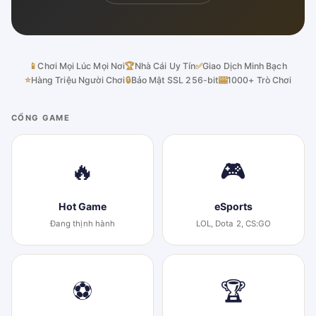
📱
Chơi Mọi Lúc Mọi Nơi
🏆
Nhà Cái Uy Tín
✅
Giao Dịch Minh Bạch
⭐
Hàng Triệu Người Chơi
🔒
Bảo Mật SSL 256-bit
🎰
1000+ Trò Chơi
CỔNG GAME
🔥
🎮
Hot Game
eSports
Đang thịnh hành
LOL, Dota 2, CS:GO
⚽
🏆