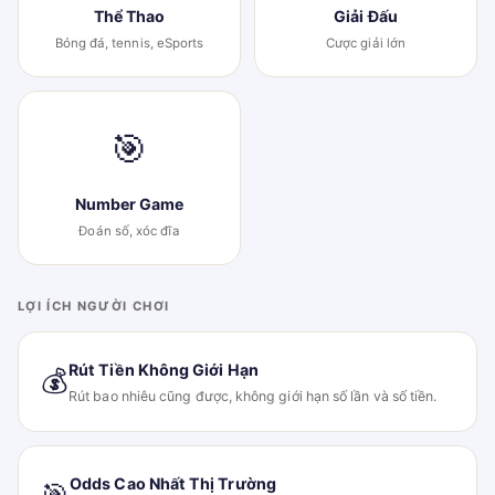
Thể Thao
Giải Đấu
Bóng đá, tennis, eSports
Cược giải lớn
🎯
Number Game
Đoán số, xóc đĩa
LỢI ÍCH NGƯỜI CHƠI
Rút Tiền Không Giới Hạn
💰
Rút bao nhiêu cũng được, không giới hạn số lần và số tiền.
Odds Cao Nhất Thị Trường
🎯