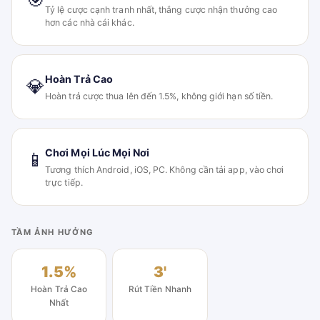
Tỷ lệ cược cạnh tranh nhất, thắng cược nhận thưởng cao
hơn các nhà cái khác.
Hoàn Trả Cao
💎
Hoàn trả cược thua lên đến 1.5%, không giới hạn số tiền.
Chơi Mọi Lúc Mọi Nơi
📱
Tương thích Android, iOS, PC. Không cần tải app, vào chơi
trực tiếp.
TẦM ẢNH HƯỞNG
1.5%
3'
Hoàn Trả Cao
Rút Tiền Nhanh
Nhất