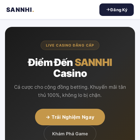
SANNHI
.
Đăng Ký
LIVE CASINO ĐẲNG CẤP
Điểm Đến
SANNHI
Casino
Cá cược cho cộng đồng betting. Khuyến mãi tân
thủ 100%, không lo bị chặn.
→ Trải Nghiệm Ngay
Khám Phá Game