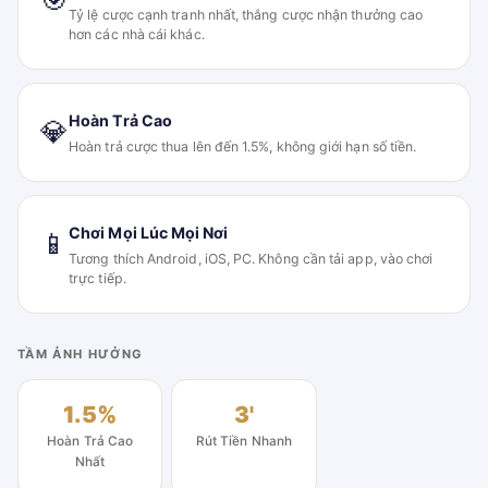
Tỷ lệ cược cạnh tranh nhất, thắng cược nhận thưởng cao
hơn các nhà cái khác.
Hoàn Trả Cao
💎
Hoàn trả cược thua lên đến 1.5%, không giới hạn số tiền.
Chơi Mọi Lúc Mọi Nơi
📱
Tương thích Android, iOS, PC. Không cần tải app, vào chơi
trực tiếp.
TẦM ẢNH HƯỞNG
1.5%
3'
Hoàn Trả Cao
Rút Tiền Nhanh
Nhất