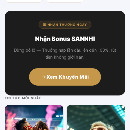
🎰 NHẬN THƯỞNG NGAY
Nhận Bonus SANNHI
Đừng bỏ lỡ — Thưởng nạp lần đầu lên đến 100%, rút
tiền không giới hạn.
Xem Khuyến Mãi
TIN TỨC MỚI NHẤT