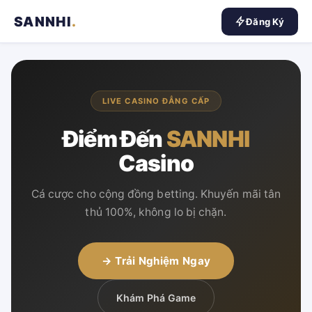
SANNHI
.
Đăng Ký
LIVE CASINO ĐẲNG CẤP
Điểm Đến
SANNHI
Casino
Cá cược cho cộng đồng betting. Khuyến mãi tân
thủ 100%, không lo bị chặn.
→ Trải Nghiệm Ngay
Khám Phá Game