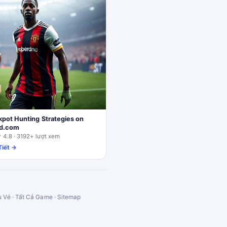
kpot Hunting Strategies on
d.com
★
4.8 · 3192+ lượt xem
Tiết →
u Vé
·
Tất Cả Game
·
Sitemap