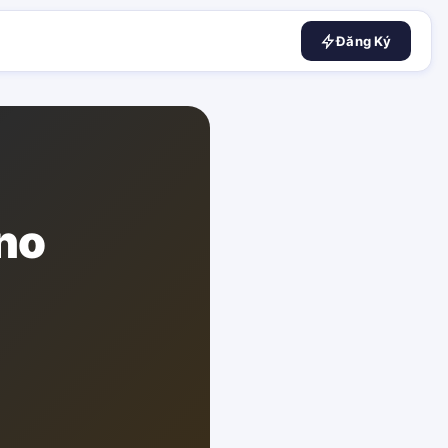
Đăng Ký
no