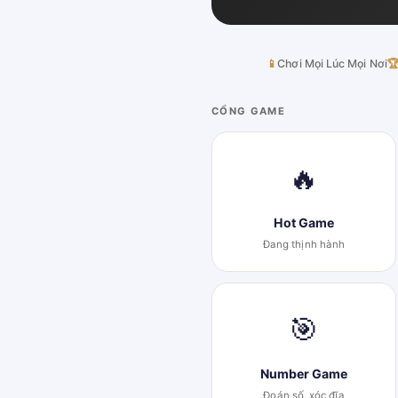
📱
Chơi Mọi Lúc Mọi Nơi

CỔNG GAME
🔥
Hot Game
Đang thịnh hành
🎯
Number Game
Đoán số, xóc đĩa