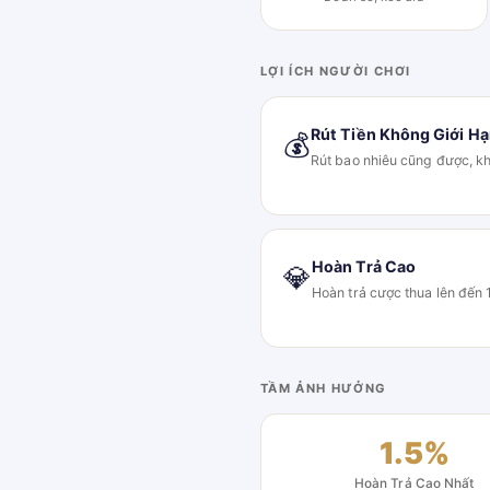
LỢI ÍCH NGƯỜI CHƠI
Rút Tiền Không Giới H
💰
Rút bao nhiêu cũng được, khô
Hoàn Trả Cao
💎
Hoàn trả cược thua lên đến 1
TẦM ẢNH HƯỞNG
1.5%
Hoàn Trả Cao Nhất