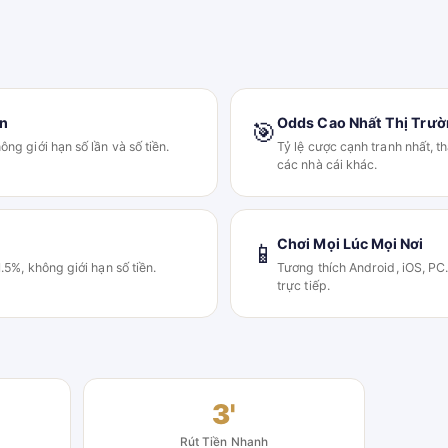
ạn
Odds Cao Nhất Thị Trư
🎯
ng giới hạn số lần và số tiền.
Tỷ lệ cược cạnh tranh nhất, 
các nhà cái khác.
Chơi Mọi Lúc Mọi Nơi
📱
.5%, không giới hạn số tiền.
Tương thích Android, iOS, PC.
trực tiếp.
3'
Rút Tiền Nhanh