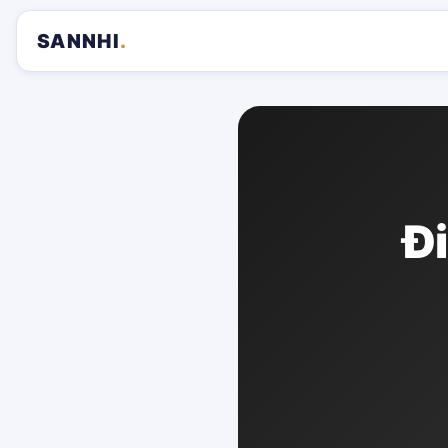
SANNHI
.
Đ