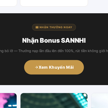
🎰 NHẬN THƯỞNG NGAY
Nhận Bonus SANNHI
g bỏ lỡ — Thưởng nạp lần đầu lên đến 100%, rút tiền không giới 
Xem Khuyến Mãi