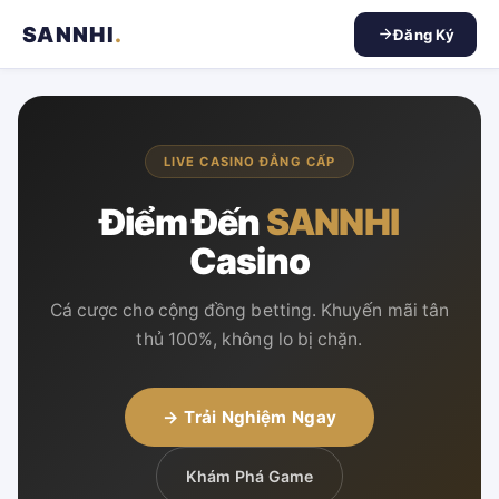
SANNHI
.
Đăng Ký
LIVE CASINO ĐẲNG CẤP
Điểm Đến
SANNHI
Casino
Cá cược cho cộng đồng betting. Khuyến mãi tân
thủ 100%, không lo bị chặn.
→ Trải Nghiệm Ngay
Khám Phá Game