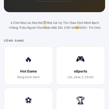
📱
Chơi Mọi Lúc Mọi Nơi
🏆
Nhà Cái Uy Tín
✅
Giao Dịch Minh Bạch
⭐
Hàng Triệu Người Chơi
🔒
Bảo Mật SSL 256-bit
🎰
1000+ Trò Chơi
CỔNG GAME
🔥
🎮
Hot Game
eSports
Đang thịnh hành
LOL, Dota 2, CS:GO
⚽
🏆