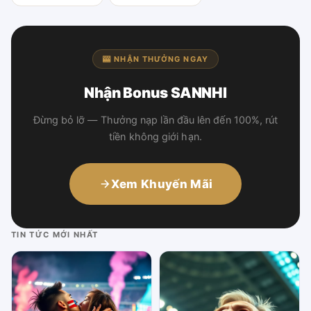
🎰 NHẬN THƯỞNG NGAY
Nhận Bonus SANNHI
Đừng bỏ lỡ — Thưởng nạp lần đầu lên đến 100%, rút
tiền không giới hạn.
Xem Khuyến Mãi
TIN TỨC MỚI NHẤT