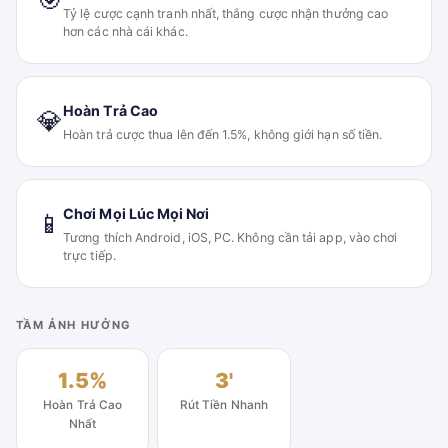
Tỷ lệ cược cạnh tranh nhất, thắng cược nhận thưởng cao
hơn các nhà cái khác.
Hoàn Trả Cao
💎
Hoàn trả cược thua lên đến 1.5%, không giới hạn số tiền.
Chơi Mọi Lúc Mọi Nơi
📱
Tương thích Android, iOS, PC. Không cần tải app, vào chơi
trực tiếp.
TẦM ẢNH HƯỞNG
1.5%
3'
Hoàn Trả Cao
Rút Tiền Nhanh
Nhất