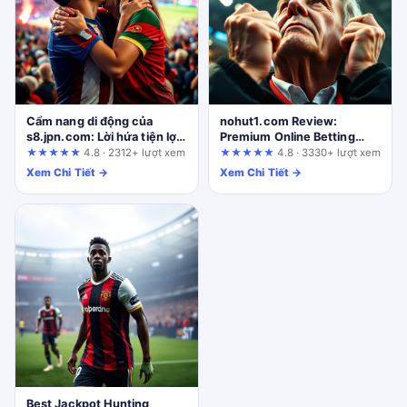
Cẩm nang di động của
nohut1.com Review:
s8.jpn.com: Lời hứa tiện lợi
Premium Online Betting
và những điều người dùng
Solutions – A Risk
★★★★★
4.8 · 2312+ lượt xem
★★★★★
4.8 · 3330+ lượt xem
cần tự kiểm chứng
Management Perspective
Xem Chi Tiết →
Xem Chi Tiết →
Best Jackpot Hunting