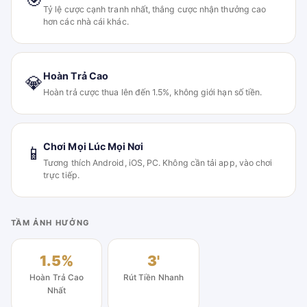
Tỷ lệ cược cạnh tranh nhất, thắng cược nhận thưởng cao
hơn các nhà cái khác.
Hoàn Trả Cao
💎
Hoàn trả cược thua lên đến 1.5%, không giới hạn số tiền.
Chơi Mọi Lúc Mọi Nơi
📱
Tương thích Android, iOS, PC. Không cần tải app, vào chơi
trực tiếp.
TẦM ẢNH HƯỞNG
1.5%
3'
Hoàn Trả Cao
Rút Tiền Nhanh
Nhất