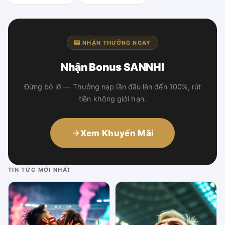
🎰 NHẬN THƯỞNG NGAY
Nhận Bonus SANNHI
Đừng bỏ lỡ — Thưởng nạp lần đầu lên đến 100%, rút
tiền không giới hạn.
Xem Khuyến Mãi
TIN TỨC MỚI NHẤT