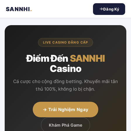
SANNHI
.
Đăng Ký
LIVE CASINO ĐẲNG CẤP
Điểm Đến
SANNHI
Casino
Cá cược cho cộng đồng betting. Khuyến mãi tân
thủ 100%, không lo bị chặn.
→ Trải Nghiệm Ngay
Khám Phá Game