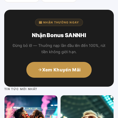
🎰 NHẬN THƯỞNG NGAY
Nhận Bonus SANNHI
Đừng bỏ lỡ — Thưởng nạp lần đầu lên đến 100%, rút
tiền không giới hạn.
Xem Khuyến Mãi
TIN TỨC MỚI NHẤT