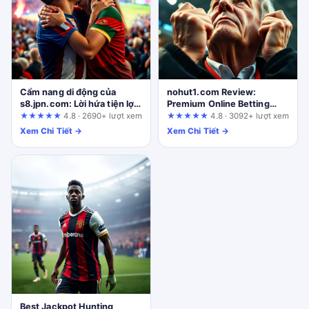
Cẩm nang di động của
nohut1.com Review:
s8.jpn.com: Lời hứa tiện lợi
Premium Online Betting
và những điều người dùng
Solutions – A Risk
★★★★★
4.8 · 2690+ lượt xem
★★★★★
4.8 · 3092+ lượt xem
cần tự kiểm chứng
Management Perspective
Xem Chi Tiết →
Xem Chi Tiết →
Best Jackpot Hunting