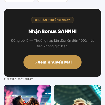
🎰 NHẬN THƯỞNG NGAY
Nhận Bonus SANNHI
Đừng bỏ lỡ — Thưởng nạp lần đầu lên đến 100%, rút
tiền không giới hạn.
Xem Khuyến Mãi
TIN TỨC MỚI NHẤT