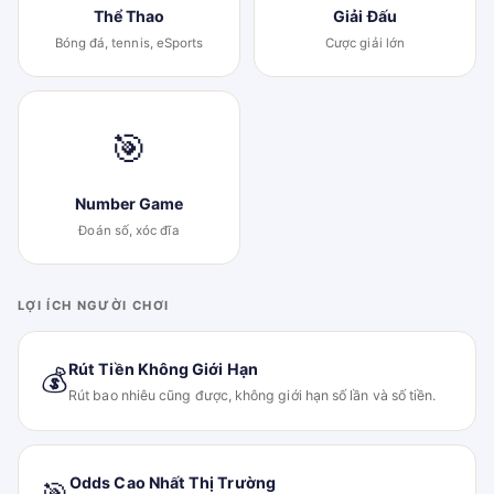
Thể Thao
Giải Đấu
Bóng đá, tennis, eSports
Cược giải lớn
🎯
Number Game
Đoán số, xóc đĩa
LỢI ÍCH NGƯỜI CHƠI
Rút Tiền Không Giới Hạn
💰
Rút bao nhiêu cũng được, không giới hạn số lần và số tiền.
Odds Cao Nhất Thị Trường
🎯