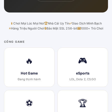
📱
Chơi Mọi Lúc Mọi Nơi
🏆
Nhà Cái Uy Tín
✅
Giao Dịch Minh Bạch
⭐
Hàng Triệu Người Chơi
🔒
Bảo Mật SSL 256-bit
🎰
1000+ Trò Chơi
CỔNG GAME
🔥
🎮
Hot Game
eSports
Đang thịnh hành
LOL, Dota 2, CS:GO
⚽
🏆