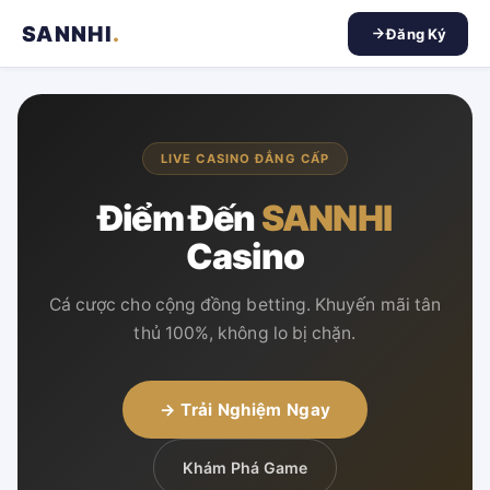
SANNHI
.
Đăng Ký
LIVE CASINO ĐẲNG CẤP
Điểm Đến
SANNHI
Casino
Cá cược cho cộng đồng betting. Khuyến mãi tân
thủ 100%, không lo bị chặn.
→ Trải Nghiệm Ngay
Khám Phá Game