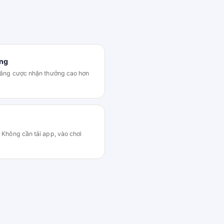
ờng
thắng cược nhận thưởng cao hơn
 Không cần tải app, vào chơi