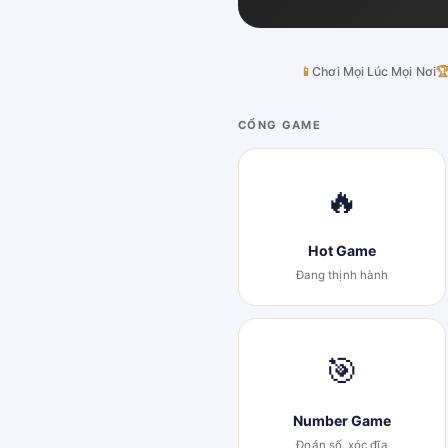
📱
Chơi Mọi Lúc Mọi Nơi

CỔNG GAME
🔥
Hot Game
Đang thịnh hành
🎯
Number Game
Đoán số, xóc đĩa