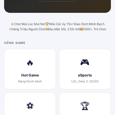
📱
Chơi Mọi Lúc Mọi Nơi
🏆
Nhà Cái Uy Tín
✅
Giao Dịch Minh Bạch
⭐
Hàng Triệu Người Chơi
🔒
Bảo Mật SSL 256-bit
🎰
1000+ Trò Chơi
CỔNG GAME
🔥
🎮
Hot Game
eSports
Đang thịnh hành
LOL, Dota 2, CS:GO
⚽
🏆