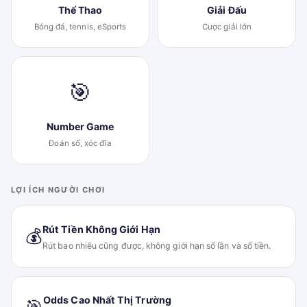
Thể Thao
Giải Đấu
Bóng đá, tennis, eSports
Cược giải lớn
🎯
Number Game
Đoán số, xóc đĩa
LỢI ÍCH NGƯỜI CHƠI
Rút Tiền Không Giới Hạn
💰
Rút bao nhiêu cũng được, không giới hạn số lần và số tiền.
Odds Cao Nhất Thị Trường
🎯