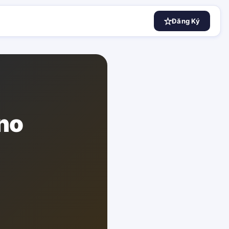
Đăng Ký
no