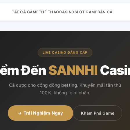
TẤT CẢ GAME
THỂ THAO
CASINO
SLOT GAME
BẮN CÁ
LIVE CASINO ĐẲNG CẤP
iểm Đến
SANNHI
Casi
Cá cược cho cộng đồng betting. Khuyến mãi tân thủ
100%, không lo bị chặn.
→ Trải Nghiệm Ngay
Khám Phá Game