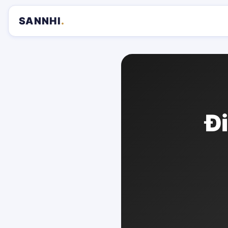
SANNHI
.
Đ