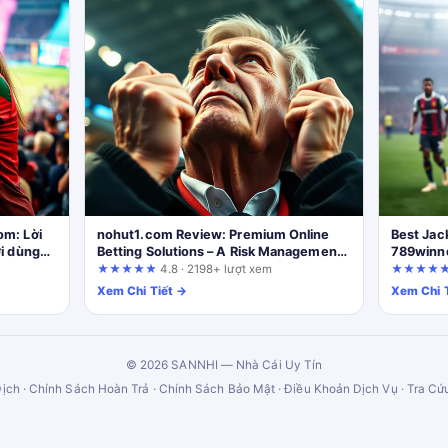
om: Lời
nohut1.com Review: Premium Online
Best Jac
ời dùng
Betting Solutions – A Risk Management
789winn
Perspective
★★★★★
4.8 · 2198+ lượt xem
★★★★
Xem Chi Tiết →
Xem Chi 
© 2026 SANNHI — Nhà Cái Uy Tín
Dịch
·
Chính Sách Hoàn Trả
·
Chính Sách Bảo Mật
·
Điều Khoản Dịch Vụ
·
Tra Cứ